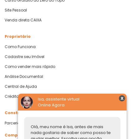
Curso Gratuito do Zero ao Topo
Site Pessoal
Venda direta CAIXA
Proprietário
Como Funciona
Cadastre seu Imóvel
Como vender mais rápido
Análise Documental
Central de Ajuda
Crédito com Garantia de Imóvel
Isa, assistente virtual
Online Agora
Construtoras
Parcerias Imobiliárias
Olá, meu nome é Isa, antes de mais
nada gostaria de saber como posso te
Comprar ou alugar
ajudar melhor. Escolha uma opção