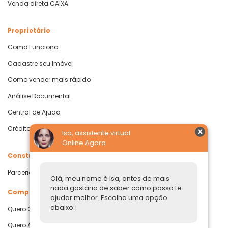
Venda direta CAIXA
Proprietário
Como Funciona
Cadastre seu Imóvel
Como vender mais rápido
Análise Documental
Central de Ajuda
Crédito com Garantia de Imóvel
Isa, assistente virtual
Online Agora
Construtoras
Parcerias Imobiliárias
Olá, meu nome é Isa, antes de mais
nada gostaria de saber como posso te
Comprar ou alugar
ajudar melhor. Escolha uma opção
abaixo:
Quero Comprar
Quero Alugar