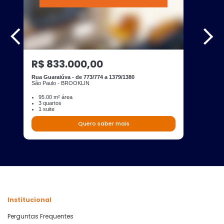
R$ 833.000,00
Rua Guaraiúva - de 773/774 a 1379/1380
São Paulo - BROOKLIN
95.00 m² área
3 quartos
1 suite
Quero saber mais
Institucional
Perguntas Frequentes