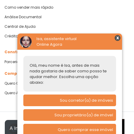
Como vender mais rápido
Análise Documental
Central de Ajuda
Crédito com Garantia de Imóvel
Isa, assistente virtual
Online Agora
Construtoras
Parcerias Imobiliárias
Olá, meu nome é Isa, antes de mais
nada gostaria de saber como posso te
Comprar ou alugar
ajudar melhor. Escolha uma opção
abaixo:
Quero Comprar
Quero Alugar
Sou corretor(a) de imóveis
Sou proprietário(a) de imóvel
A Imóvelp utiliza cookies para
Quero comprar esse imóvel