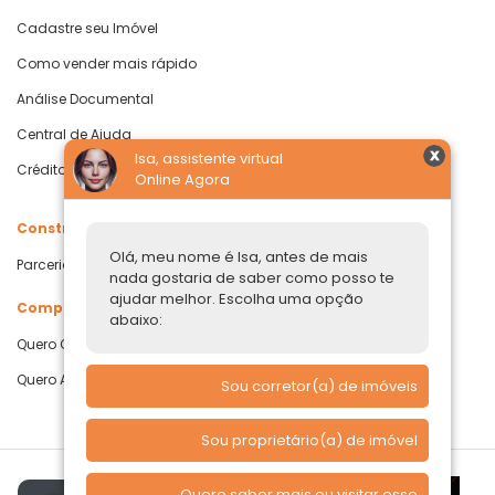
Cadastre seu Imóvel
Como vender mais rápido
Análise Documental
Central de Ajuda
Isa, assistente virtual
Crédito com Garantia de Imóvel
Online Agora
Construtoras
Olá, meu nome é Isa, antes de mais
Parcerias Imobiliárias
nada gostaria de saber como posso te
ajudar melhor. Escolha uma opção
Comprar ou alugar
abaixo:
Quero Comprar
Quero Alugar
Sou corretor(a) de imóveis
Sou proprietário(a) de imóvel
Quero saber mais ou visitar esse