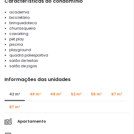
Características do condomínio
academia
bicicletário
brinquedoteca
churrasqueira
coworking
pet play
piscina
playground
quadra poliesportiva
salão de festas
salão de jogos
Informações das unidades
42 m²
48 m²
48 m²
52 m²
55 m²
67 m²
87 m²
Apartamento