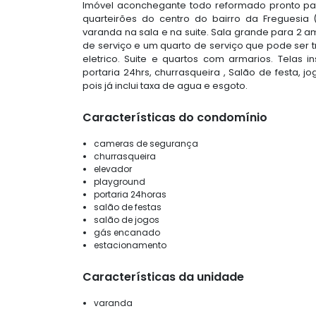
Imóvel aconchegante todo reformado pronto para
quarteirões do centro do bairro da Freguesi
varanda na sala e na suite. Sala grande para 2
de serviço e um quarto de serviço que pode ser t
eletrico. Suite e quartos com armarios. Telas
portaria 24hrs, churrasqueira , Salão de festa, 
pois já inclui taxa de agua e esgoto.
Características do condomínio
cameras de segurança
churrasqueira
elevador
playground
portaria 24horas
salão de festas
salão de jogos
gás encanado
estacionamento
Características da unidade
varanda