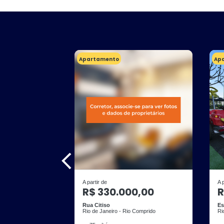
Apartamento
Ap
A partir de
A 
R$ 330.000,00
R
Rua Citiso
Es
Rio de Janeiro - Rio Comprido
Ri