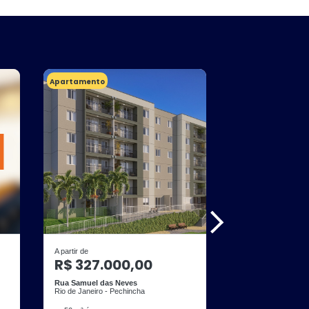
Apartamento
Apartamento
A partir de
A partir de
R$ 327.000,00
R$ 553.0
Rua Samuel das Neves
Rua Fonseca Teles
Rio de Janeiro - Pechincha
Rio de Janeiro - Sã