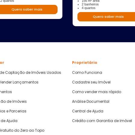
2 quartos
156 m² área
2 banheiros
4 quartos
Quero saber mais
Quero saber mais
or
Proprietário
 de Captação de Imóveis Usados
Como Funciona
ender Lançamentos
Cadastre seu Imóvel
mentos
Como vender mais rápido
ão de Imóveis
Análise Documental
ios e Parcerias
Central de Ajuda
 de Ajuda
Crédito com Garantia de Imóvel
ratuito do Zero ao Topo