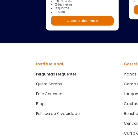
75 m² área
2 banheiros
3 quartos
1 suite
Quero saber mais
Institucional
Corret
Perguntas Frequentes
Planos
Quem Somos
Como V
Fale Conosco
Lança
Blog
Captaç
Política de Privacidade
Benefíc
Central
Curso G