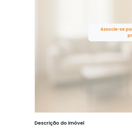
Associe-se pa
pr
Descrição do imóvel