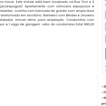
 morar. Este imóvel está bem localizado na Rua Tirol a 2
a (jacarepaguá) .Apartamento com cômodos espaçosos e
 ambientes. cozinha com bancada de granito com ampla área
ransformado em escritório. Banheiro com Blindex e chuveiro
 instaladas. Imovel otimo para ampliação. Condomínio com
jogos e 1 vaga de garagem. valor do condominio total 990,00
• 
• 
• 
pr