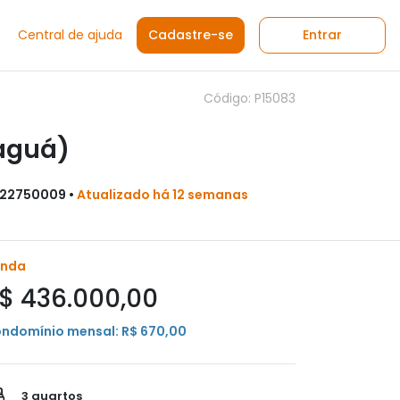
Central de ajuda
Cadastre-se
Entrar
Código: P15083
paguá)
: 22750009 •
Atualizado há 12 semanas
enda
$ 436.000,00
ndomínio mensal: R$ 670,00
3 quartos