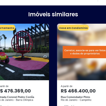
Imóveis similares
artamento
Casa em Condomínio
partir de
A partir de
$ 476.369,00
R$ 466.400,00
trada Coronel Pedro Corrêa
Rua Comendador Pinto
o de Janeiro - Barra Olímpica
Rio de Janeiro - Campinho