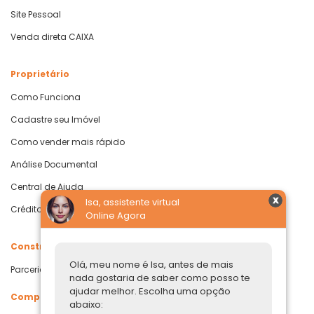
Site Pessoal
Venda direta CAIXA
Proprietário
Como Funciona
Cadastre seu Imóvel
Como vender mais rápido
Análise Documental
Central de Ajuda
Isa, assistente virtual
Crédito com Garantia de Imóvel
Online Agora
Construtoras
Olá, meu nome é Isa, antes de mais
Parcerias Imobiliárias
nada gostaria de saber como posso te
ajudar melhor. Escolha uma opção
Comprar ou alugar
abaixo: