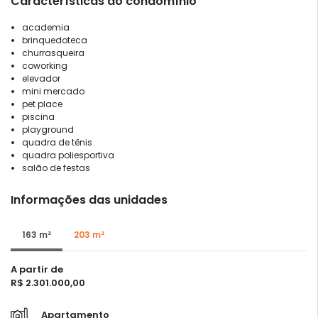
Características do condomínio
academia
brinquedoteca
churrasqueira
coworking
elevador
mini mercado
pet place
piscina
playground
quadra de tênis
quadra poliesportiva
salão de festas
Informações das unidades
163 m²
203 m²
A partir de
R$ 2.301.000,00
Apartamento