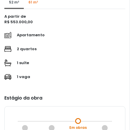
52 m²
61 m²
A partir de
R$ 553.000,00
Apartamento
2 quartos
1 suíte
1 vaga
Estágio da obra
Em obras