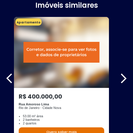
Imóveis similares
Apartamento
R$ 400.000,00
Rua Amoroso Lima
Rio de Janeiro - Cidade Nova
53.00 m² área
2 banheiros
2 quartos
Quero saber mais