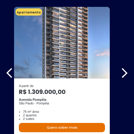
Apartamento
A partir de
R$ 1.309.000,00
Avenida Pompéia
São Paulo - Pompéia
76 m² área
2 quartos
2 suites
Quero saber mais