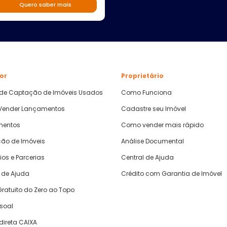
Quero saber mais
or
Proprietário
 de Captação de Imóveis Usados
Como Funciona
ender Lançamentos
Cadastre seu Imóvel
mentos
Como vender mais rápido
ão de Imóveis
Análise Documental
ios e Parcerias
Central de Ajuda
 de Ajuda
Crédito com Garantia de Imóvel
ratuito do Zero ao Topo
ssoal
direta CAIXA