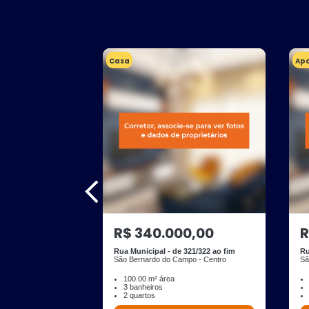
Casa
Ap
R$ 340.000,00
R
Rua Municipal - de 321/322 ao fim
Ru
São Bernardo do Campo - Centro
Sã
100.00 m² área
3 banheiros
2 quartos