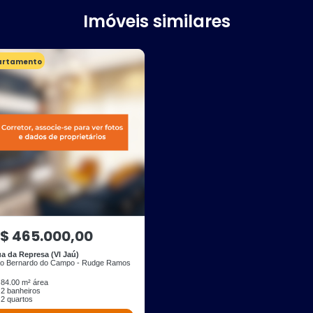
Imóveis similares
artamento
$ 465.000,00
a da Represa (Vl Jaú)
o Bernardo do Campo - Rudge Ramos
84.00 m² área
2 banheiros
2 quartos