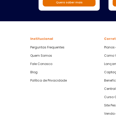
Quero saber mais
Institucional
Corret
Perguntas Frequentes
Planos
Quem Somos
Como V
Fale Conosco
Lança
Blog
Captaç
Política de Privacidade
Benefíc
Central
Curso G
Site Pe
Venda 