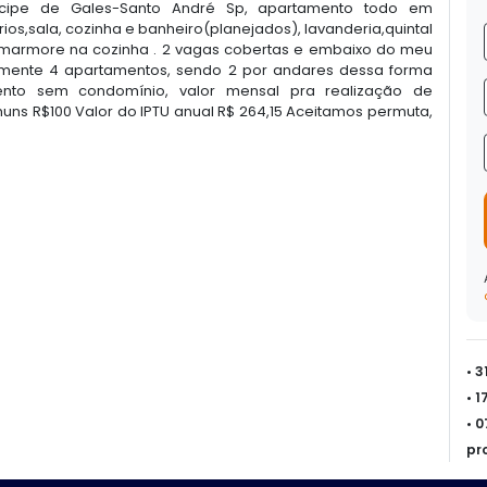
ncipe de Gales-Santo André Sp, apartamento todo em
rios,sala, cozinha e banheiro(planejados), lavanderia,quintal
e marmore na cozinha . 2 vagas cobertas e embaixo do meu
omente 4 apartamentos, sendo 2 por andares dessa forma
ento sem condomínio, valor mensal pra realização de
ns R$100 Valor do IPTU anual R$ 264,15 Aceitamos permuta,
• 
• 
• 
pr