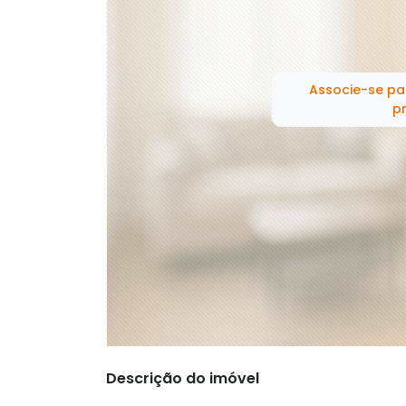
Associe-se pa
pr
Descrição do imóvel