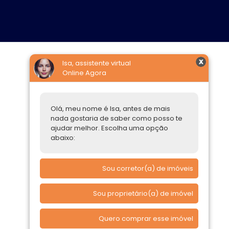
Isa, assistente virtual
Online Agora
Construtoras
Parcerias Imobiliárias
Olá, meu nome é Isa, antes de mais
Comprar ou alugar
nada gostaria de saber como posso te
ajudar melhor. Escolha uma opção
Quero Comprar
abaixo:
Quero Alugar
Sou corretor(a) de imóveis
Sou proprietário(a) de imóvel
Quero comprar esse imóvel