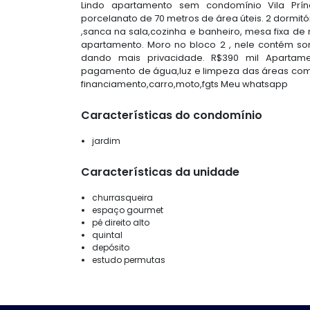
Lindo apartamento sem condomínio Vila Prí
porcelanato de 70 metros de área úteis. 2 dormitó
,sanca na sala,cozinha e banheiro, mesa fixa d
apartamento. Moro no bloco 2 , nele contém s
dando mais privacidade. R$390 mil Apartam
pagamento de água,luz e limpeza das áreas comu
financiamento,carro,moto,fgts Meu whatsapp
Características do condomínio
jardim
Características da unidade
churrasqueira
espaço gourmet
pé direito alto
quintal
depósito
estudo permutas