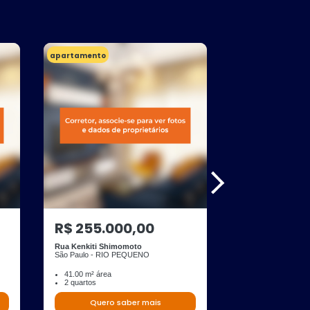
apartamento
R$ 255.000,00
Rua Kenkiti Shimomoto
São Paulo - RIO PEQUENO
41.00 m² área
2 quartos
Quero saber mais