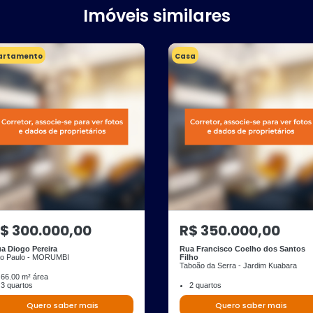
Imóveis similares
artamento
Casa
$ 300.000,00
R$ 350.000,00
a Diogo Pereira
Rua Francisco Coelho dos Santos
o Paulo - MORUMBI
Filho
Taboão da Serra - Jardim Kuabara
66.00 m² área
3 quartos
2 quartos
Quero saber mais
Quero saber mais