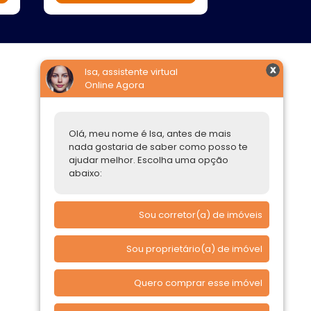
Isa, assistente virtual
Online Agora
Construtoras
Parcerias Imobiliárias
Olá, meu nome é Isa, antes de mais
Comprar ou alugar
nada gostaria de saber como posso te
ajudar melhor. Escolha uma opção
Quero Comprar
abaixo:
Quero Alugar
Sou corretor(a) de imóveis
Sou proprietário(a) de imóvel
Quero comprar esse imóvel