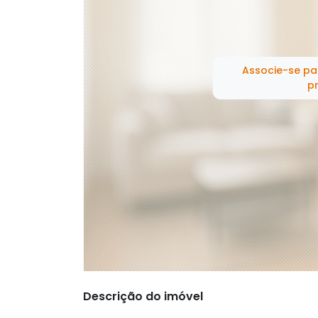
Associe-se pa
pr
Descrição do imóvel