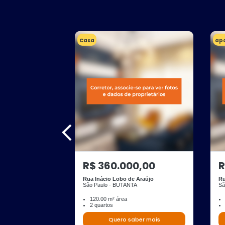
Casa
ap
R$ 360.000,00
R
Rua Inácio Lobo de Araújo
Ru
São Paulo - BUTANTA
Sã
120.00 m² área
2 quartos
Quero saber mais