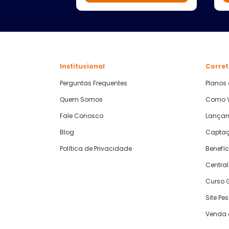
Institucional
Corret
Perguntas Frequentes
Planos
Quem Somos
Como V
Fale Conosco
Lança
Blog
Captaç
Política de Privacidade
Benefíc
Central
Curso G
Site Pe
Venda 