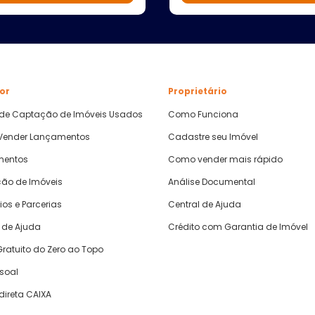
or
Proprietário
 de Captação de Imóveis Usados
Como Funciona
ender Lançamentos
Cadastre seu Imóvel
mentos
Como vender mais rápido
ão de Imóveis
Análise Documental
ios e Parcerias
Central de Ajuda
 de Ajuda
Crédito com Garantia de Imóvel
ratuito do Zero ao Topo
ssoal
direta CAIXA