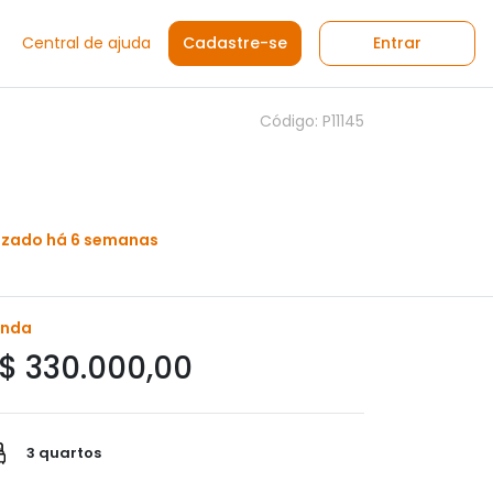
Central de ajuda
Cadastre-se
Entrar
Código: P11145
izado há 6 semanas
enda
$ 330.000,00
3 quartos