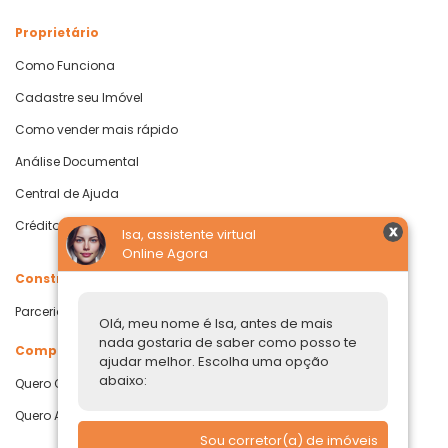
Proprietário
Como Funciona
Cadastre seu Imóvel
Como vender mais rápido
Análise Documental
Central de Ajuda
Crédito com Garantia de Imóvel
Isa, assistente virtual
Online Agora
Construtoras
Parcerias Imobiliárias
Olá, meu nome é Isa, antes de mais
nada gostaria de saber como posso te
Comprar ou alugar
ajudar melhor. Escolha uma opção
abaixo:
Quero Comprar
Quero Alugar
Sou corretor(a) de imóveis