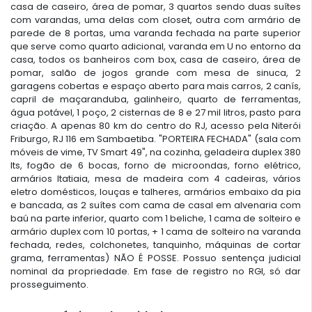
casa de caseiro, área de pomar, 3 quartos sendo duas suítes
com varandas, uma delas com closet, outra com armário de
parede de 8 portas, uma varanda fechada na parte superior
que serve como quarto adicional, varanda em U no entorno da
casa, todos os banheiros com box, casa de caseiro, área de
pomar, salão de jogos grande com mesa de sinuca, 2
garagens cobertas e espaço aberto para mais carros, 2 canís,
capril de maçaranduba, galinheiro, quarto de ferramentas,
água potável, 1 poço, 2 cisternas de 8 e 27 mil litros, pasto para
criação. A apenas 80 km do centro do RJ, acesso pela Niterói
Friburgo, RJ 116 em Sambaetiba. "PORTEIRA FECHADA" (sala com
móveis de vime, TV Smart 49", na cozinha, geladeira duplex 380
lts, fogão de 6 bocas, forno de microondas, forno elétrico,
armários Itatiaia, mesa de madeira com 4 cadeiras, vários
eletro domésticos, louças e talheres, armários embaixo da pia
e bancada, as 2 suítes com cama de casal em alvenaria com
baú na parte inferior, quarto com 1 beliche, 1 cama de solteiro e
armário duplex com 10 portas, + 1 cama de solteiro na varanda
fechada, redes, colchonetes, tanquinho, máquinas de cortar
grama, ferramentas) NÃO É POSSE. Possuo sentença judicial
nominal da propriedade. Em fase de registro no RGI, só dar
prosseguimento.