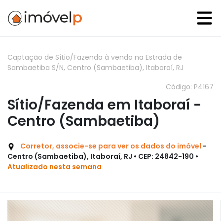
Captação de Sítio/Fazenda à venda na Estrada de
Sambaetiba S/N, Centro (Sambaetiba), Itaboraí, RJ
Código: P4167
Sítio/Fazenda em Itaboraí -
Centro (Sambaetiba)
Corretor, associe-se para ver os dados do imóvel
-
Centro (Sambaetiba), Itaboraí, RJ • CEP: 24842-190 •
Atualizado nesta semana