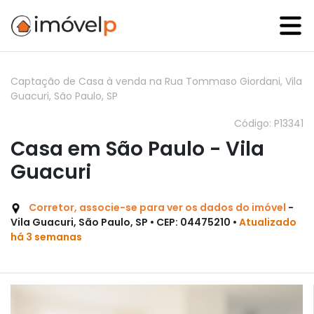
Captação de Casa à venda na Rua Tommaso Giordani, Vila
Guacuri, São Paulo, SP
Código: P13341
Casa em São Paulo - Vila
Guacuri
Corretor, associe-se para ver os dados do imóvel
-
Vila Guacuri, São Paulo, SP • CEP: 04475210 •
Atualizado
há 3 semanas