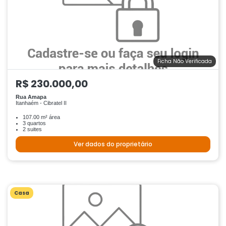
Ficha Não Verificada
R$ 230.000,00
Rua Amapa
Itanhaém - Cibratel II
107.00 m² área
3 quartos
2 suites
Ver dados do proprietário
Casa