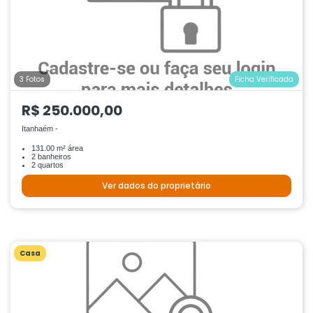
3 Fotos
Ficha Verificada
R$ 250.000,00
Itanhaém -
131.00 m² área
2 banheiros
2 quartos
Ver dados do proprietário
Casa