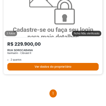
3 Fotos
Ficha Não Verificada
R$ 229.900,00
RUA SOROCABANA
Itanhaém - Cibratel II
2 quartos
Ver dados do proprietário
1