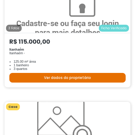
3 Fotos
Ficha Verificada
R$ 115.000,00
Itanhaém
Itanhaém -
125.00 m² área
1 banheiro
3 quartos
Ver dados do proprietário
Casa