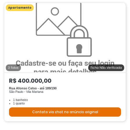
Apartamento
3 Fotos
Ficha Não Verificada
R$ 400.000,00
Rua Afonso Celso - até 189/190
São Paulo - Vila Mariana
1 banheiro
1 quarto
Contato via chat no anúncio original