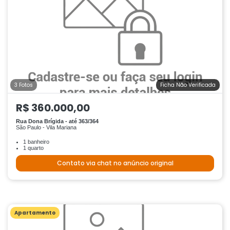
3 Fotos
Ficha Não Verificada
R$ 360.000,00
Rua Dona Brígida - até 363/364
São Paulo - Vila Mariana
1 banheiro
1 quarto
Contato via chat no anúncio original
Apartamento