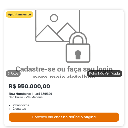
Apartamento
3 Fotos
Ficha Não Verificada
R$ 950.000,00
Rua Humberto I - até 389/390
São Paulo - Vila Mariana
2 banheiros
2 quartos
Contato via chat no anúncio original