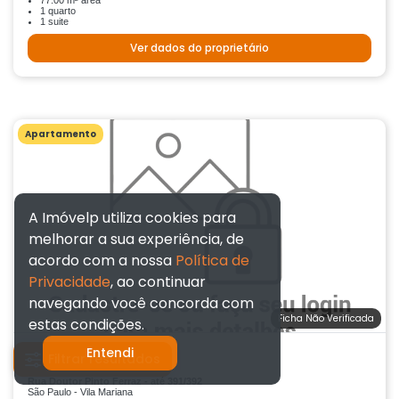
77.00 m² área
1 quarto
1 suite
Ver dados do proprietário
Apartamento
A Imóvelp utiliza cookies para
melhorar a sua experiência, de
acordo com a nossa
Política de
Privacidade
, ao continuar
navegando você concorda com
Ficha Não Verificada
estas condições.
Entendi
R$ 490.000,00
Filtrar resultados
Rua Doutor Pinto Ferraz - até 391/392
São Paulo - Vila Mariana