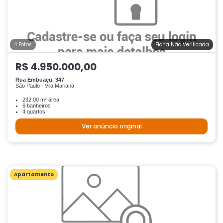
4 Fotos
Ficha Não Verificada
R$ 4.950.000,00
Rua Embuaçu, 347
São Paulo - Vila Mariana
232.00 m² área
6 banheiros
4 quartos
Ver anúncio original
Apartamento