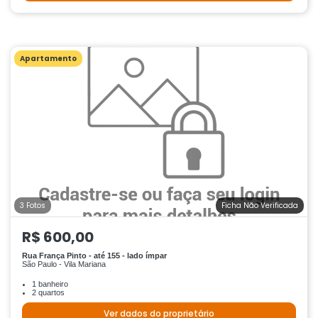
Apartamento
3 Fotos
Ficha Não Verificada
R$ 600,00
Rua França Pinto - até 155 - lado ímpar
São Paulo - Vila Mariana
1 banheiro
2 quartos
Ver dados do proprietário