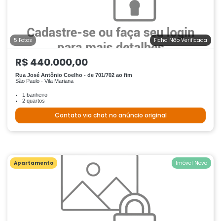
5 Fotos
Ficha Não Verificada
R$ 440.000,00
Rua José Antônio Coelho - de 701/702 ao fim
São Paulo - Vila Mariana
1 banheiro
2 quartos
Contato via chat no anúncio original
Apartamento
Imóvel Novo