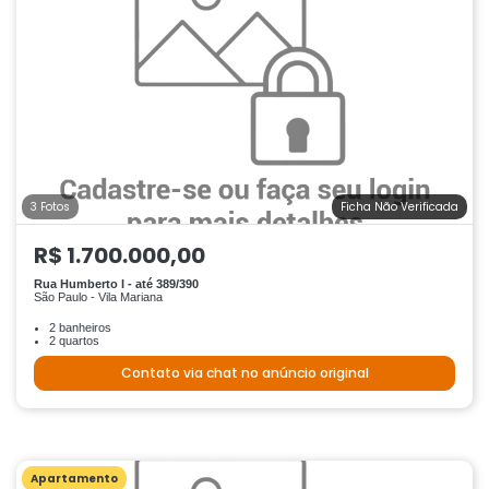
3 Fotos
Ficha Não Verificada
R$ 1.700.000,00
Rua Humberto I - até 389/390
São Paulo - Vila Mariana
2 banheiros
2 quartos
Contato via chat no anúncio original
Apartamento