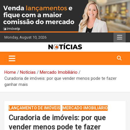
Skip
to
content
Monday, August 10, 2026
Portal de Notícias do Corretor de Imóveis
Jornal Imóvelp
Home
Notícias
Mercado Imobiliário
Curadoria de imóveis: por que vender menos pode te fazer
ganhar mais
LANÇAMENTO DE IMÓVEIS
MERCADO IMOBILIÁRIO
Curadoria de imóveis: por que
vender menos pode te fazer