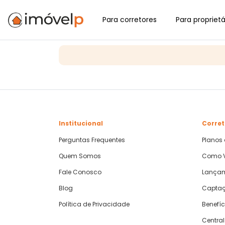
Para corretores
Para proprietá
Institucional
Corret
Perguntas Frequentes
Planos
Quem Somos
Como V
Fale Conosco
Lança
Blog
Captaç
Política de Privacidade
Benefíc
Central