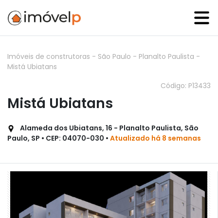
Imóveis de construtoras
-
São Paulo
-
Planalto Paulista
-
Mistá Ubiatans
Código: P13433
Mistá Ubiatans
Alameda dos Ubiatans, 16 - Planalto Paulista, São
Paulo, SP • CEP: 04070-030 •
Atualizado há 8 semanas