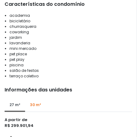
Características do condomínio
academia
bicicletário
churrasqueira
coworking
jardim
lavanderia
mini mercado
pet place
pet play
piscina
salão de festas
terraço coletivo
Informações das unidades
27 m²
30 m²
A partir de
R$ 299.901,94