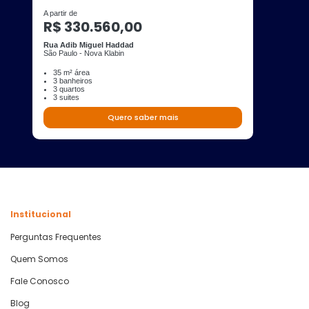
A partir de
R$ 330.560,00
Rua Adib Miguel Haddad
São Paulo - Nova Klabin
35 m² área
3 banheiros
3 quartos
3 suites
Quero saber mais
Institucional
Perguntas Frequentes
Quem Somos
Fale Conosco
Blog