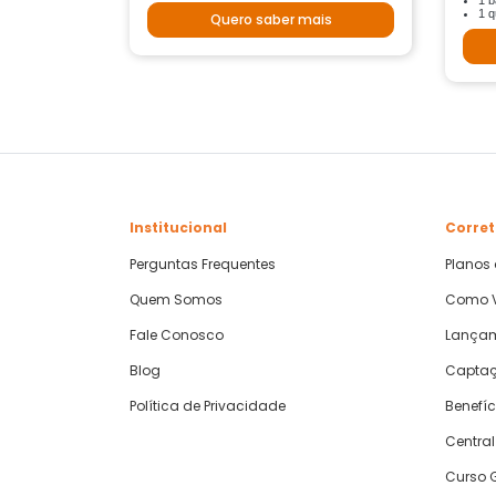
1 b
1 q
Quero saber mais
Institucional
Corret
Perguntas Frequentes
Planos
Quem Somos
Como V
Fale Conosco
Lança
Blog
Captaç
Política de Privacidade
Benefíc
Central
Curso G