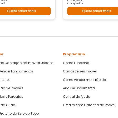
anheiro
1 banheiro
uarto
2 quartos
Quero saber mais
Quero saber mais
or
Proprietário
 de Captação de Imóveis Usados
Como Funciona
ender Lançamentos
Cadastre seu Imóvel
mentos
Como vender mais rápido
ão de Imóveis
Análise Documental
ios e Parcerias
Central de Ajuda
 de Ajuda
Crédito com Garantia de Imóvel
ratuito do Zero ao Topo