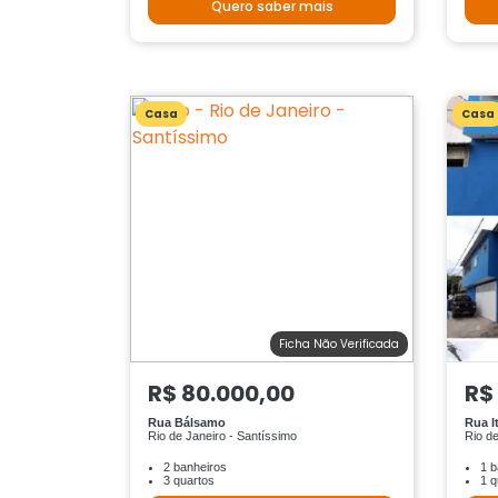
Quero saber mais
Casa
Casa
Ficha Não Verificada
R$ 80.000,00
R$
Rua Bálsamo
Rua I
Rio de Janeiro - Santíssimo
Rio de
2 banheiros
1 b
3 quartos
1 q