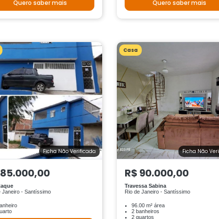
Quero saber mais
Quero saber mais
Casa
Ficha Não Verificada
Ficha Não Ver
 85.000,00
R$ 90.000,00
taque
Travessa Sabina
 Janeiro - Santíssimo
Rio de Janeiro - Santíssimo
anheiro
96.00 m² área
uarto
2 banheiros
2 quartos