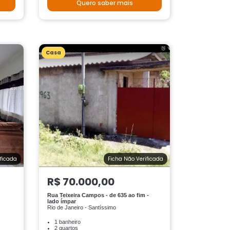
Quero saber mais
Casa
ificada
Ficha Não Verificada
R$ 70.000,00
Rua Teixeira Campos - de 635 ao fim -
lado ímpar
Rio de Janeiro - Santíssimo
1 banheiro
2 quartos