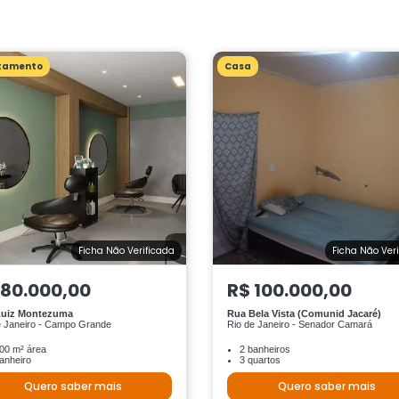
tamento
Casa
Ficha Não Verificada
Ficha Não Ver
 80.000,00
R$ 100.000,00
Luiz Montezuma
Rua Bela Vista (Comunid Jacaré)
e Janeiro - Campo Grande
Rio de Janeiro - Senador Camará
00 m² área
2 banheiros
anheiro
3 quartos
Quero saber mais
Quero saber mais