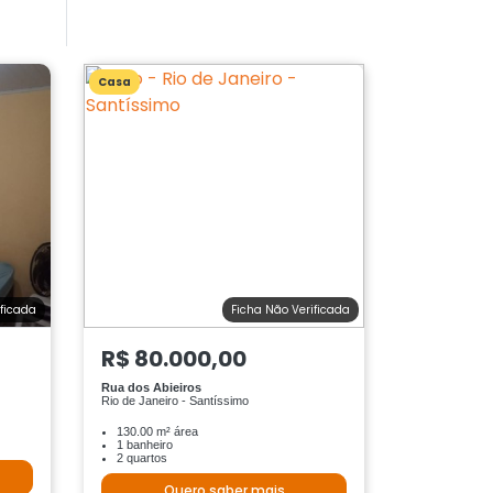
Casa
ificada
Ficha Não Verificada
R$ 80.000,00
Rua dos Abieiros
Rio de Janeiro - Santíssimo
130.00 m² área
1 banheiro
2 quartos
Quero saber mais