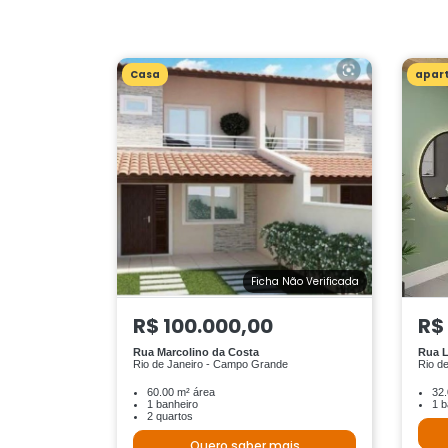
Casa
apar
Ficha Não Verificada
R$ 100.000,00
R$
Rua Marcolino da Costa
Rua 
Rio de Janeiro - Campo Grande
Rio d
60.00 m² área
32.
1 banheiro
1 b
2 quartos
Quero saber mais