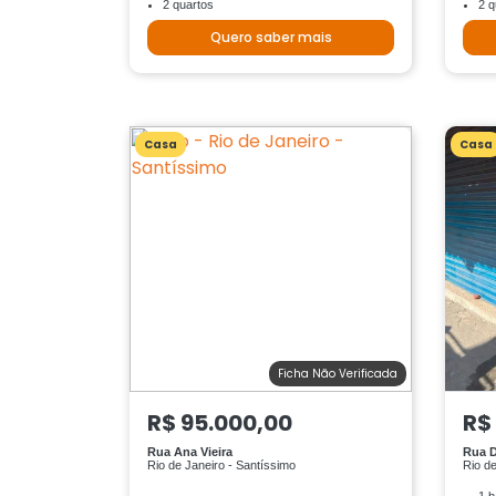
2 quartos
2 q
Quero saber mais
Casa
Casa
Ficha Não Verificada
R$ 95.000,00
R$
Rua Ana Vieira
Rua D
Rio de Janeiro - Santíssimo
Rio de