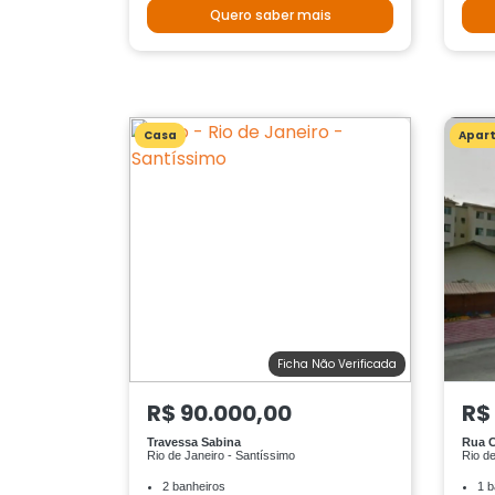
Quero saber mais
Casa
Apar
Ficha Não Verificada
R$ 90.000,00
R$
Travessa Sabina
Rua C
Rio de Janeiro - Santíssimo
Rio de
2 banheiros
1 b