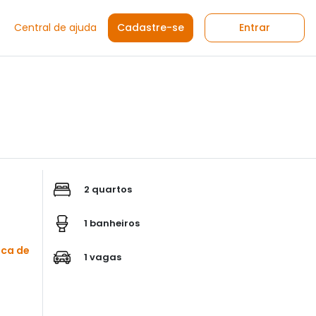
Central de ajuda
Cadastre-se
Entrar
2 quartos
1 banheiros
sca de
1 vagas