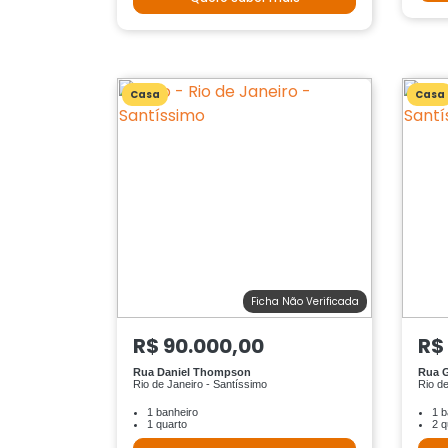
Casa
Casa
Ficha Não Verificada
R$ 90.000,00
R$
Rua Daniel Thompson
Rua 
Rio de Janeiro - Santíssimo
Rio de
1 banheiro
1 b
1 quarto
2 q