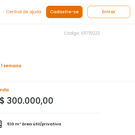
Central de ajuda
Cadastre-se
Entrar
Código: S11715023
 1 semana
enda
$ 300.000,00
510 m² área útil/privativa