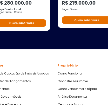
$ 280.000,00
R$ 215.000,00
aça Doutor Lund
Lagoa Santa -
goa Santa - Centro
Quero saber mais
Quero saber mais
or
Proprietário
 de Captação de Imóveis Usados
Como Funciona
ender Lançamentos
Cadastre seu Imóvel
mentos
Como vender mais rápido
ão de Imóveis
Análise Documental
ios e Parcerias
Central de Ajuda