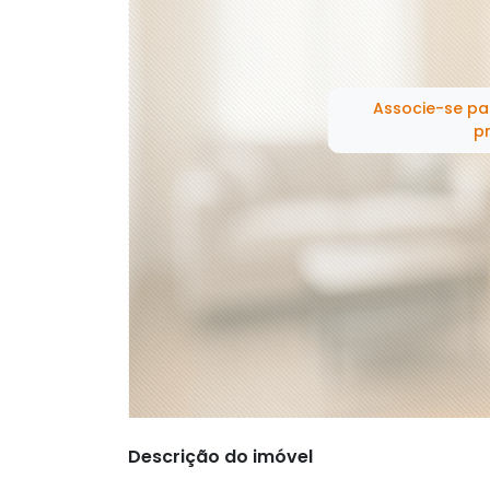
Associe-se pa
pr
Descrição do imóvel