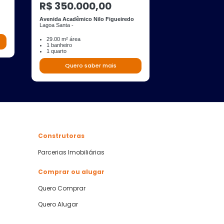
R$ 350.000,00
R$ 255.0
Avenida Acadêmico Nilo Figueiredo
Avenida A
Lagoa Santa -
Lagoa Santa - Trilha
29.00 m² área
1 banheiro
Quero s
1 quarto
Quero saber mais
Construtoras
Parcerias Imobiliárias
Comprar ou alugar
Quero Comprar
Quero Alugar