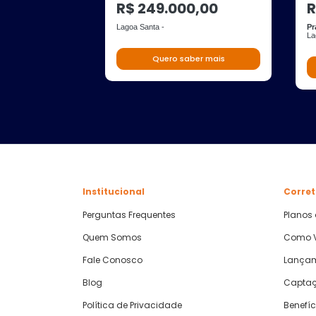
R$ 249.000,00
R
Lagoa Santa -
Pr
La
Quero saber mais
Institucional
Corret
Perguntas Frequentes
Planos
Quem Somos
Como V
Fale Conosco
Lança
Blog
Captaç
Política de Privacidade
Benefíc