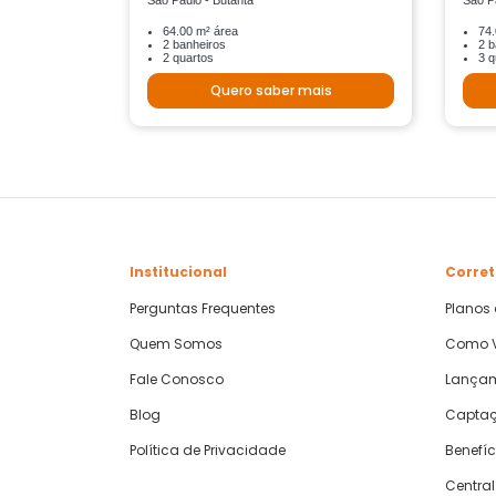
São Paulo - Butantã
São P
64.00 m² área
74.
2 banheiros
2 b
2 quartos
3 q
Quero saber mais
Institucional
Corret
Perguntas Frequentes
Planos
Quem Somos
Como V
Fale Conosco
Lança
Blog
Captaç
Política de Privacidade
Benefíc
Central