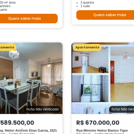
00 m² área
3 quartos
anheiro
1 suite
uarto
Quero saber mais
Quero saber mais
tamento
Apartamento
Ficha Não Verificada
Ficha Não Ver
 589.500,00
R$ 670.000,00
ng. Heitor Antônio Eiras Garcia, 1621
Rua Ministro Heitor Bastos Tigre