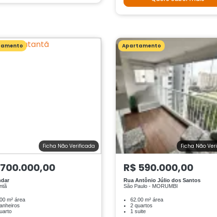
tamento
Apartamento
Ficha Não Verificada
Ficha Não Ver
 700.000,00
R$ 590.000,00
ndar
Rua Antônio Júlio dos Santos
ntã
São Paulo - MORUMBI
00 m² área
62.00 m² área
anheiros
2 quartos
uarto
1 suite