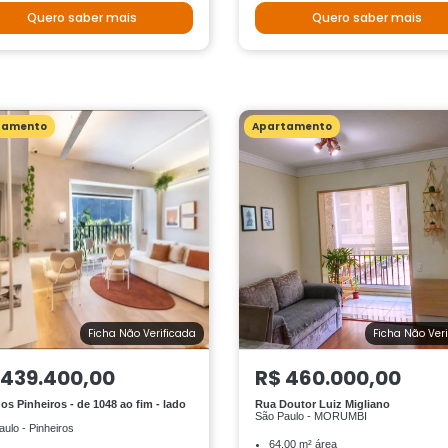
Quero saber mais
Quero saber mais
tamento
Apartamento
Ficha Não Verificada
Ficha Não Ver
 439.400,00
R$ 460.000,00
os Pinheiros - de 1048 ao fim - lado
Rua Doutor Luiz Migliano
São Paulo - MORUMBI
ulo - Pinheiros
64.00 m² área