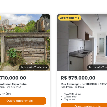
Apartamento
Ficha Não Verificada
Ficha Não Ver
 710.000,00
R$ 575.000,00
rofessor Alípio Dutra
Rua Alvarenga - de 1101/1102 a 1395
aulo - VILA SONIA
São Paulo - Butantã
0 m² área
40.00 m² área
1 banheiro
2 quartos
Quero saber mais
Quero saber mais