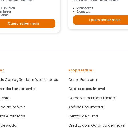
aulo - Jardim Esmeralda
São Paulo - Jardim Monte Kemel
00 m² área
2 banheiros
anheiros
2 quartos
uartos
Quero saber mais
Quero saber mais
or
Proprietário
 de Captação de Imóveis Usados
Como Funciona
ender Lançamentos
Cadastre seu Imóvel
mentos
Como vender mais rápido
ão de Imóveis
Análise Documental
ios e Parcerias
Central de Ajuda
 de Ajuda
Crédito com Garantia de Imóvel