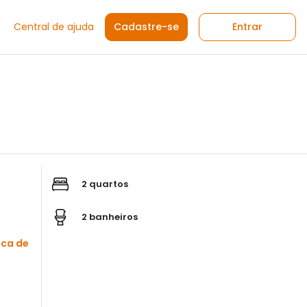
Central de ajuda
Cadastre-se
Entrar
2 quartos
2 banheiros
sca de