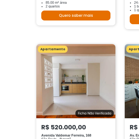
85.00 m² área
24.
2 quartos
1 b
1 q
Quero saber mais
Apartamento
Apar
Ficha Não Verificada
R$ 520.000,00
R$
Avenida Valdemar Ferreira, 168
Av. E