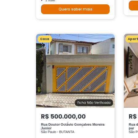
1 suite
Quero saber mais
Casa
Apar
Ficha Não Verificada
R$ 500.000,00
R$
Rua Doutor Octávio Gonçalves Moreira
Rua d
Junior
par
São Paulo - BUTANTA
São Pa