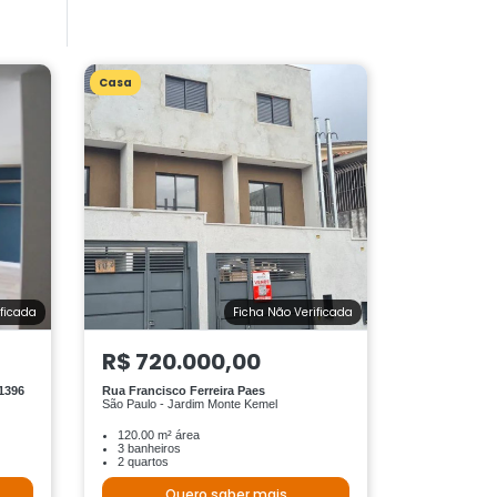
Casa
ificada
Ficha Não Verificada
R$ 720.000,00
/1396
Rua Francisco Ferreira Paes
São Paulo - Jardim Monte Kemel
120.00 m² área
3 banheiros
2 quartos
Quero saber mais