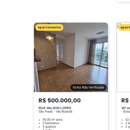
Apartamento
Apar
Ficha Não Verificada
R$ 500.000,00
R$
RUA VALSON LOPES
16º a
São Paulo - Vila Butantã
- Buta
90.00 m² área
52.
2 banheiros
2 b
3 quartos
1 q