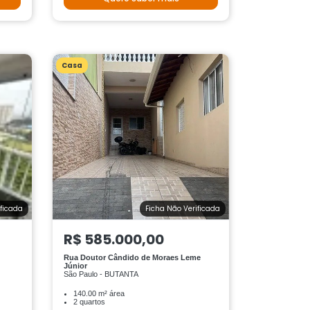
Casa
ificada
Ficha Não Verificada
R$ 585.000,00
Rua Doutor Cândido de Moraes Leme
Júnior
São Paulo - BUTANTA
140.00 m² área
2 quartos