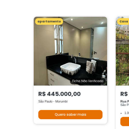
apartamento
Casa
Ficha Não Verificada
R$ 445.000,00
R$
São Paulo - Morumbi
Rua P
São P
1.0
Quero saber mais