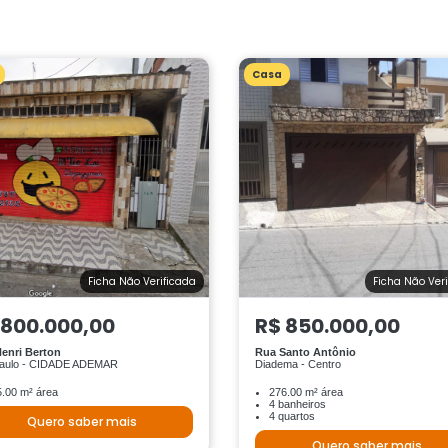
Casa
Ficha Não Verificada
Ficha Não Ver
 800.000,00
R$ 850.000,00
enri Berton
Rua Santo Antônio
aulo - CIDADE ADEMAR
Diadema - Centro
.00 m² área
276.00 m² área
4 banheiros
4 quartos
Quero saber mais
Quero saber mais