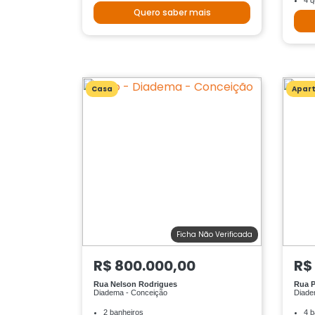
4 q
Quero saber mais
Casa
Apar
Ficha Não Verificada
R$ 800.000,00
R$
Rua Nelson Rodrigues
Rua P
Diadema - Conceição
Diade
2 banheiros
4 b