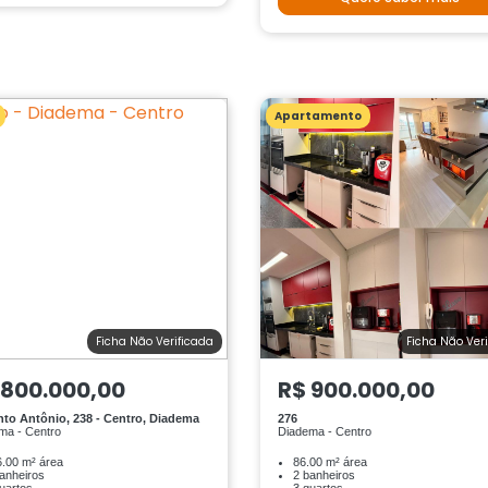
Apartamento
Ficha Não Verificada
Ficha Não Ver
 800.000,00
R$ 900.000,00
nto Antônio, 238 - Centro, Diadema
276
ma - Centro
Diadema - Centro
.00 m² área
86.00 m² área
anheiros
2 banheiros