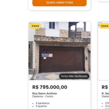
Quero saber mais
Casa
Casa
Ficha Não Verificada
R$ 795.000,00
R$
Rua Santo Antônio
R. Sa
Diadema - Centro
Diade
4 banheiros
276
4 quartos
4 b