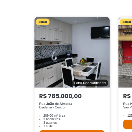
Casa
Casa
Ficha Não Verificada
R$ 785.000,00
R$
Rua João de Almeida
Rua H
Diadema - Centro
São P
209.00 m² área
125
3 banheiros
3 quartos
1 suite