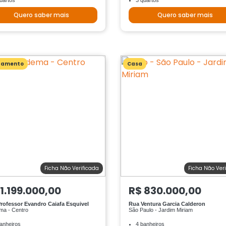
uartos
3 quartos
Quero saber mais
Quero saber mais
tamento
Casa
Ficha Não Verificada
Ficha Não Ver
 1.199.000,00
R$ 830.000,00
rofessor Evandro Caiafa Esquivel
Rua Ventura Garcia Calderon
ma - Centro
São Paulo - Jardim Miriam
anheiros
4 banheiros