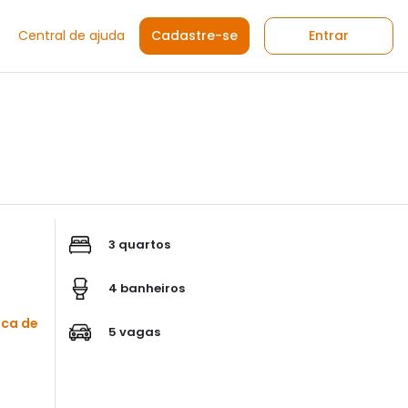
Central de ajuda
Cadastre-se
Entrar
3 quartos
4 banheiros
sca de
5 vagas