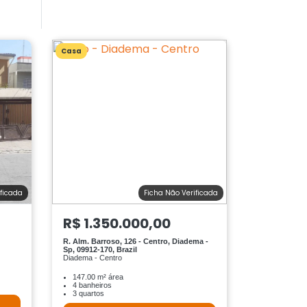
Casa
ificada
Ficha Não Verificada
R$ 1.350.000,00
R. Alm. Barroso, 126 - Centro, Diadema -
Sp, 09912-170, Brazil
Diadema - Centro
147.00 m² área
4 banheiros
3 quartos