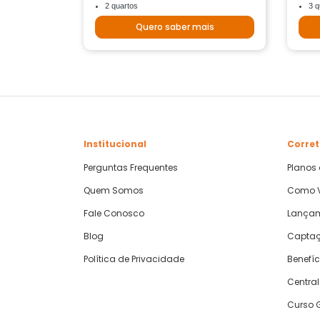
2 quartos
3 q
Quero saber mais
Institucional
Corret
Perguntas Frequentes
Planos
Quem Somos
Como V
Fale Conosco
Lança
Blog
Captaç
Política de Privacidade
Benefíc
Central
Curso G