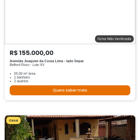
Ficha Não Verificada
R$ 155.000,00
Avenida Joaquim da Costa Lima - lado ímpar
Belford Roxo - Lote XV
55.00 m² área
1 banheiro
2 quartos
Quero saber mais
Casa