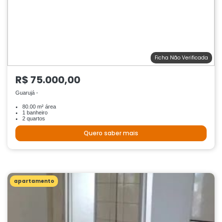
Ficha Não Verificada
R$ 75.000,00
Guarujá -
80.00 m² área
1 banheiro
2 quartos
Quero saber mais
apartamento