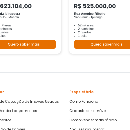
 623.104,00
R$ 525.000,00
da Ibirapuera
Rua Américo Ribeiro
aulo - Moema
São Paulo - Ipiranga
m² área
52 m² área
anheiros
2 banheiros
uartos
2 quartos
uites
1 suite
Quero saber mais
Quero saber mais
or
Proprietário
 de Captação de Imóveis Usados
Como Funciona
ender Lançamentos
Cadastre seu Imóvel
mentos
Como vender mais rápido
ão de Imóveis
Análise Documental