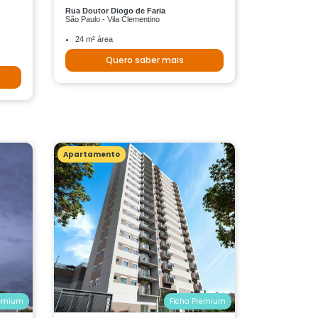
Rua Doutor Diogo de Faria
São Paulo - Vila Clementino
24 m² área
Quero saber mais
Apartamento
remium
Ficha Premium