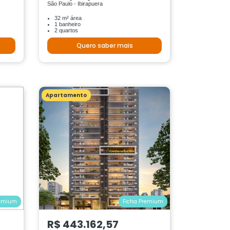
São Paulo - Ibirapuera
32 m² área
1 banheiro
2 quartos
Quero saber mais
Apartamento
remium
Ficha Premium
R$ 443.162,57