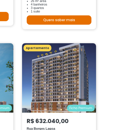
26 m² área
4 banheiros
3 quartos
1 suite
Quero saber mais
Apartamento
remium
Ficha Premium
R$ 632.040,00
Rua Borges Lagoa