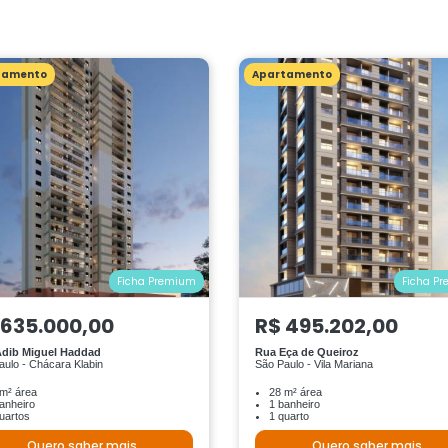
tamento
Apartamento
Ficha Premium
Ficha P
 635.000,00
R$ 495.202,00
dib Miguel Haddad
Rua Eça de Queiroz
aulo - Chácara Klabin
São Paulo - Vila Mariana
m² área
28 m² área
anheiro
1 banheiro
uartos
1 quarto
Quero saber mais
Quero saber mais