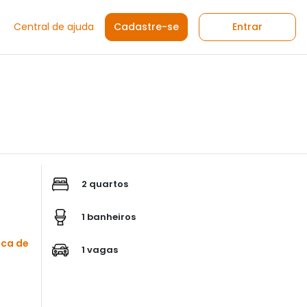
Central de ajuda
Cadastre-se
Entrar
2 quartos
1 banheiros
sca de
1 vagas