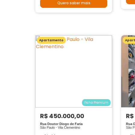
Quero saber mais
Apartamento
Apar
Ficha Premium
R$ 450.000,00
R$
Rua Doutor Diogo de Faria
Rua D
São Paulo - Vila Clementino
São Pa