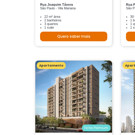
Rua Joaquim Távora
Rua P
São Paulo - Vila Mariana
São P
22 m² área
30 
2 banheiros
1 b
3 quartos
1 q
1 suite
1 s
Quero saber mais
Apartamento
Apar
Ficha Premium