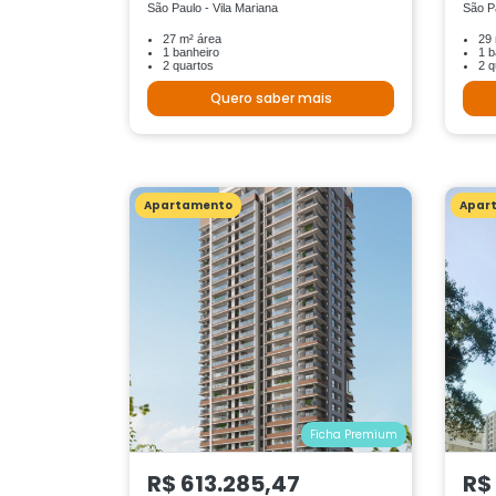
São Paulo - Vila Mariana
São P
27 m² área
29 
1 banheiro
1 b
2 quartos
2 q
Quero saber mais
Apartamento
Apar
Ficha Premium
R$ 613.285,47
R$