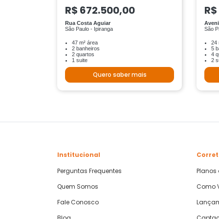
R$ 672.500,00
R$
Rua Costa Aguiar
Aveni
São Paulo - Ipiranga
São P
47 m² área
24 
2 banheiros
5 b
2 quartos
4 q
1 suite
2 s
Quero saber mais
Institucional
Corret
Perguntas Frequentes
Planos
Quem Somos
Como V
Fale Conosco
Lança
Blog
Captaç