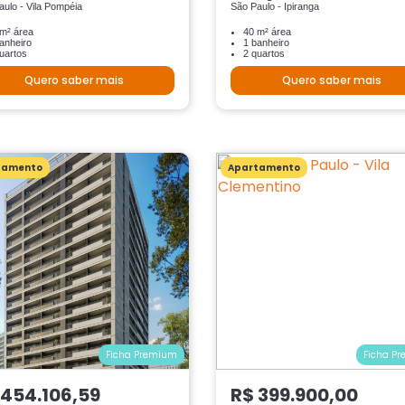
aulo - Vila Pompéia
São Paulo - Ipiranga
m² área
40 m² área
anheiro
1 banheiro
uartos
2 quartos
Quero saber mais
Quero saber mais
tamento
Apartamento
Ficha Premium
Ficha P
 454.106,59
R$ 399.900,00