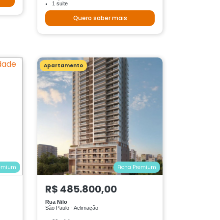
1 suite
Quero saber mais
Apartamento
remium
Ficha Premium
R$ 485.800,00
Rua Nilo
São Paulo - Aclimação