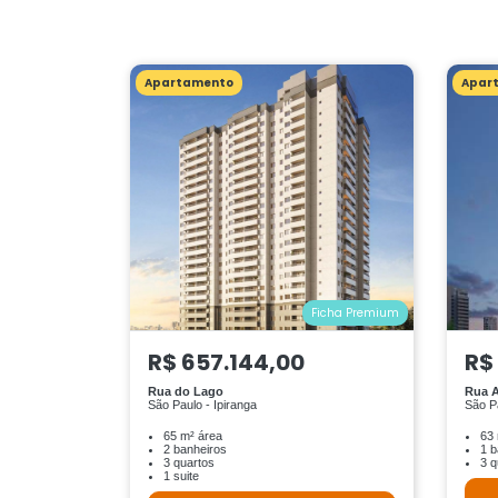
Apartamento
Apar
Ficha Premium
R$ 657.144,00
R$
Rua do Lago
Rua A
São Paulo - Ipiranga
São P
65 m² área
63 
2 banheiros
1 b
3 quartos
3 q
1 suite