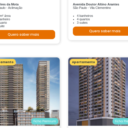
ires da Mota
Avenida Doutor Altino Arantes
aulo - Aclimação
São Paulo - Vila Clementino
m² área
4 banheiros
anheiro
4 quartos
uarto
3 suites
uite
Quero saber mais
Quero saber mais
tamento
Apartamento
Ficha Premium
Ficha P