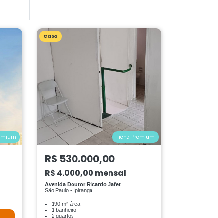
Casa
remium
Ficha Premium
R$ 530.000,00
R$ 4.000,00 mensal
Avenida Doutor Ricardo Jafet
São Paulo - Ipiranga
190 m² área
1 banheiro
2 quartos