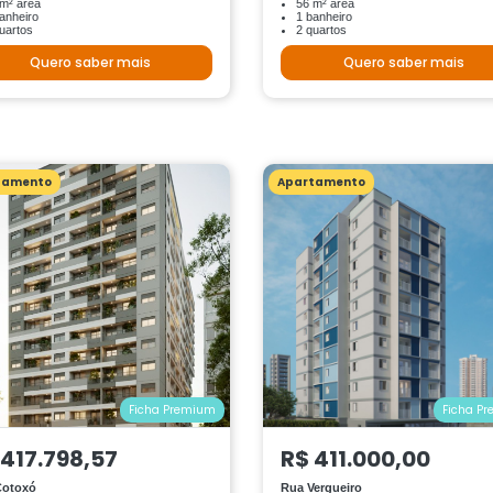
m² área
56 m² área
anheiro
1 banheiro
uartos
2 quartos
Quero saber mais
Quero saber mais
tamento
Apartamento
Ficha Premium
Ficha P
 417.798,57
R$ 411.000,00
Cotoxó
Rua Vergueiro