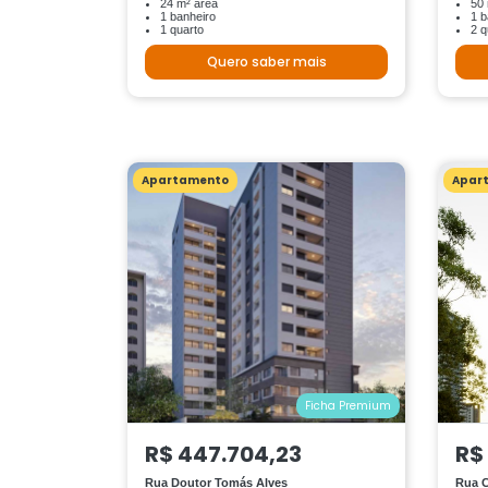
24 m² área
50 
1 banheiro
1 b
1 quarto
2 q
Quero saber mais
Apartamento
Apar
Ficha Premium
R$ 447.704,23
R$
Rua Doutor Tomás Alves
Rua 