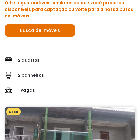
Olhe alguns imóveis similares ao que você procurou
disponíveis para captação ou volte para a nossa busca
de imóveis
Busca de Imóveis
2 quartos
2 banheiros
1 vagas
Casa