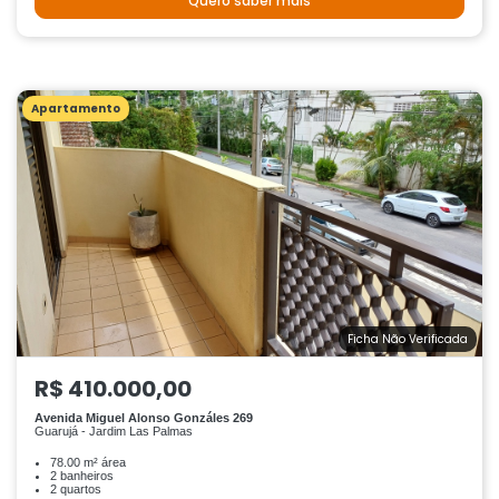
Quero saber mais
Apartamento
Ficha Não Verificada
R$ 410.000,00
Avenida Miguel Alonso Gonzáles 269
Guarujá - Jardim Las Palmas
78.00 m² área
2 banheiros
2 quartos