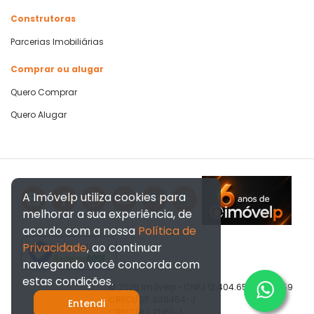
Construtoras
Parcerias Imobiliárias
Comprar ou alugar
Quero Comprar
Quero Alugar
A Imóvelp utiliza cookies para
melhorar a sua experiência, de
acordo com a nossa
Política de
Privacidade
, ao continuar
Verificada por
navegando você concorda com
estas condições.
© 2026 Imóvelp • CNPJ 12.404.656/0001-59
CRECI/SP: 039454-J
Entendi
CRECI/RJ: 12161-J