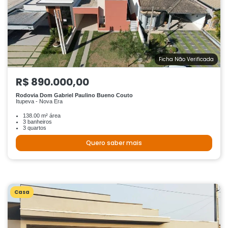
Ficha Não Verificada
R$ 890.000,00
Rodovia Dom Gabriel Paulino Bueno Couto
Itupeva - Nova Era
138.00 m² área
3 banheiros
3 quartos
Quero saber mais
Casa