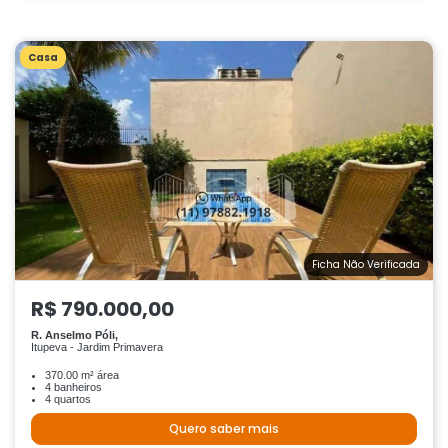
Casa
Ficha Não Verificada
R$ 790.000,00
R. Anselmo Póli,
Itupeva - Jardim Primavera
370.00 m² área
4 banheiros
4 quartos
Quero saber mais