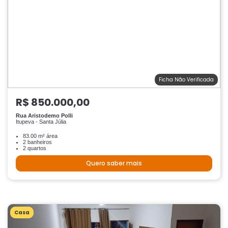
Ficha Não Verificada
R$ 850.000,00
Rua Aristodemo Polli
Itupeva - Santa Júlia
83.00 m² área
2 banheiros
2 quartos
Quero saber mais
Casa