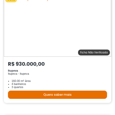
Ficha Não Verificada
R$ 930.000,00
Itupeva
Itupeva - Itupeva
160.00 m² área
4 banheiros
3 quartos
Quero saber mais