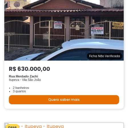
Ficha Não Verificada
R$ 630.000,00
Rua Merdado Zachi
Itupeva - Vila São João
2 banheiros
3 quartos
Quero saber mais
Casa