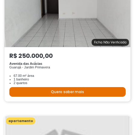
Ficha Não Verificada
R$ 250.000,00
Avenida das Acácias
Guarujá - Jardim Primavera
67.00 m² área
1 banheiro
2 quartos
Quero saber mais
apartamento