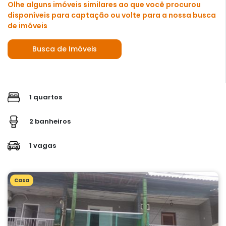
Olhe alguns imóveis similares ao que você procurou
disponíveis para captação ou volte para a nossa busca
de imóveis
Busca de Imóveis
1 quartos
2 banheiros
1 vagas
Casa