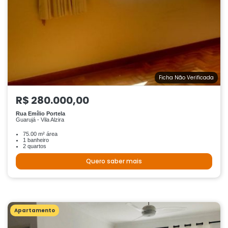
Ficha Não Verificada
R$ 280.000,00
Rua Emílio Portela
Guarujá - Vila Alzira
75.00 m² área
1 banheiro
2 quartos
Quero saber mais
Apartamento