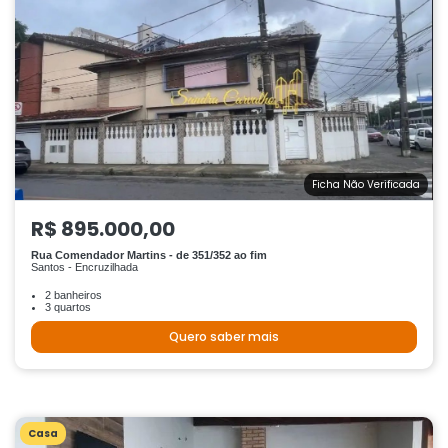
Ficha Não Verificada
R$ 895.000,00
Rua Comendador Martins - de 351/352 ao fim
Santos - Encruzilhada
2 banheiros
3 quartos
Quero saber mais
Casa