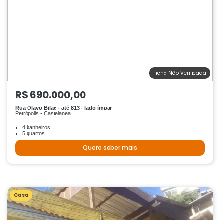
Ficha Não Verificada
R$ 690.000,00
Rua Olavo Bilac - até 813 - lado ímpar
Petrópolis - Castelanea
4 banheiros
5 quartos
Quero saber mais
Casa