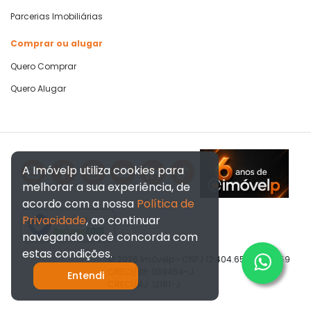
Parcerias Imobiliárias
Comprar ou alugar
Quero Comprar
Quero Alugar
A Imóvelp utiliza cookies para
melhorar a sua experiência, de
acordo com a nossa
Política de
Privacidade
, ao continuar
Verificada por
navegando você concorda com
estas condições.
© 2026 Imóvelp • CNPJ 12.404.656/0001-59
CRECI/SP: 039454-J
Entendi
CRECI/RJ: 12161-J