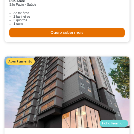
Rua Araré
São Paulo - Saúde
32 m² área
2 banheiros
3 quartos
1 suite
Quero saber mais
Apartamento
Ficha Premium