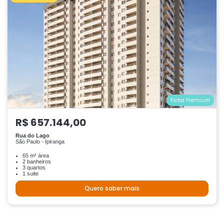
Ficha Premium
R$ 657.144,00
Rua do Lago
São Paulo - Ipiranga
65 m² área
2 banheiros
3 quartos
1 suite
Quero saber mais