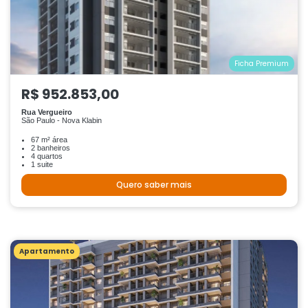
Ficha Premium
R$ 952.853,00
Rua Vergueiro
São Paulo - Nova Klabin
67 m² área
2 banheiros
4 quartos
1 suite
Quero saber mais
Apartamento