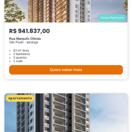
Ficha Premium
R$ 941.837,00
Rua Marquês Olinda
São Paulo - Ipiranga
63 m² área
2 banheiros
3 quartos
1 suite
Quero saber mais
Apartamento