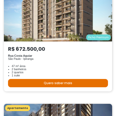
Ficha Premium
R$ 672.500,00
Rua Costa Aguiar
São Paulo - Ipiranga
47 m² área
2 banheiros
2 quartos
1 suite
Quero saber mais
Apartamento