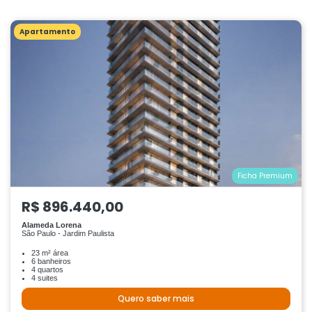
Apartamento
Ficha Premium
R$ 896.440,00
Alameda Lorena
São Paulo - Jardim Paulista
23 m² área
6 banheiros
4 quartos
4 suites
Quero saber mais