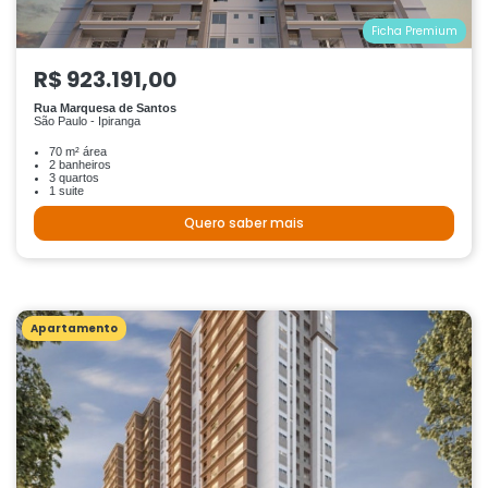
Ficha Premium
R$ 923.191,00
Rua Marquesa de Santos
São Paulo - Ipiranga
70 m² área
2 banheiros
3 quartos
1 suite
Quero saber mais
Apartamento