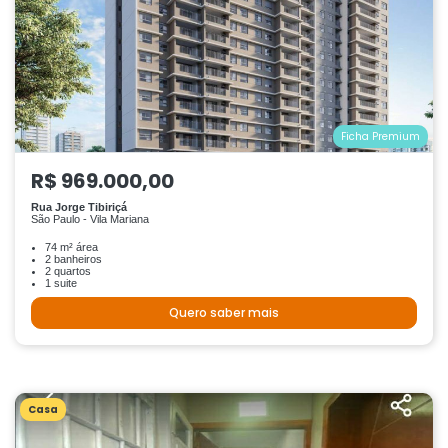
Ficha Premium
R$ 969.000,00
Rua Jorge Tibiriçá
São Paulo - Vila Mariana
74 m² área
2 banheiros
2 quartos
1 suite
Quero saber mais
Casa