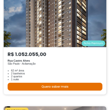
Ficha Premium
R$ 1.052.055,00
Rua Castro Alves
São Paulo - Acliamação
62 m² área
2 banheiros
2 quartos
1 suite
Quero saber mais