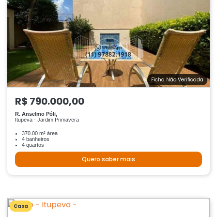
Ficha Não Verificada
R$ 790.000,00
R. Anselmo Póli,
Itupeva - Jardim Primavera
370.00 m² área
4 banheiros
4 quartos
Quero saber mais
Casa