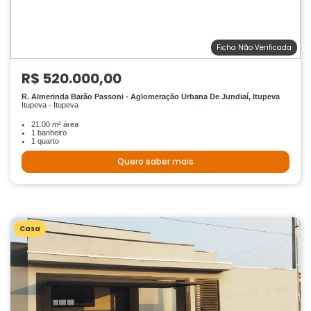
Ficha Não Verificada
R$ 520.000,00
R. Almerinda Barão Passoni - Aglomeração Urbana De Jundiaí, Itupeva
Itupeva - Itupeva
21.00 m² área
1 banheiro
1 quarto
Quero saber mais
Casa