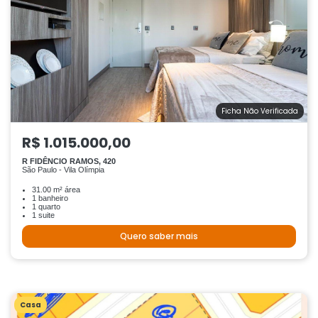
Ficha Não Verificada
R$ 1.015.000,00
R FIDÊNCIO RAMOS, 420
São Paulo - Vila Olímpia
31.00 m² área
1 banheiro
1 quarto
1 suite
Quero saber mais
Casa