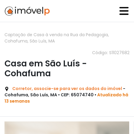
Captação de Casa à venda na Rua da Pedagogia,
Cohafuma, São Luís, MA
Código: S11027682
Casa em São Luís -
Cohafuma
Corretor, associe-se para ver os dados do imóvel
-
Cohafuma, São Luís, MA • CEP: 65074740 •
Atualizado há
13 semanas