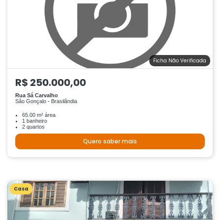
Ficha Não Verificada
R$ 250.000,00
Rua Sá Carvalho
São Gonçalo - Brasilândia
65.00 m² área
1 banheiro
2 quartos
Quero saber mais
Casa