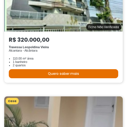
Ficha Não Verificada
R$ 320.000,00
Travessa Leopoldina Vieira
Alcantara - Alcântara
110.00 m² área
1 banheiro
2 quartos
Quero saber mais
Casa