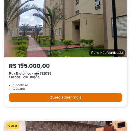
Ficha Não Verificada
R$ 195.000,00
Rua Biotônico - até 792/793
Suzano - Vila Urupês
1 banheiro
1 quarto
Quero saber mais
Casa