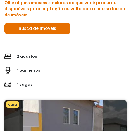
Olhe alguns imóveis similares ao que você procurou
disponíveis para captação ou volte para a nossa busca
de imóveis
Busca de Imóveis
2 quartos
1 banheiros
1 vagas
Casa