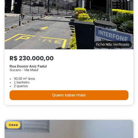
Ficha Não Verificada
R$ 230.000,00
Rua Doutor Aniz Fadul
Suzano - Vila Maluf
40.00 m² área
1 banheiro
2 quartos
Quero saber mais
Casa