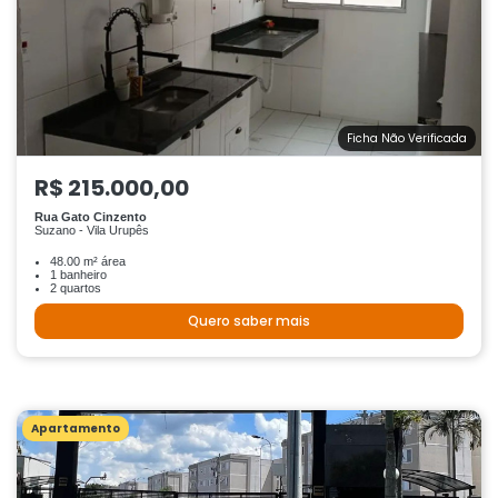
Ficha Não Verificada
R$ 215.000,00
Rua Gato Cinzento
Suzano - Vila Urupês
48.00 m² área
1 banheiro
2 quartos
Quero saber mais
Apartamento