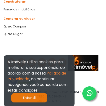
Construtoras
Parcerias Imobiliárias
Comprar ou alugar
Quero Comprar
Quero Alugar
A Imóvelp utiliza cookies para
melhorar a sua experiência, de
acordo com a nossa
Política de
Privacidade
, ao continuar
Verificada por
navegando você concorda com
estas condições.
© 2026 Imóvelp • CNPJ 12.404.656/0001-59
CRECI/SP: 039454-J
Entendi
CRECI/RJ: 12161-J