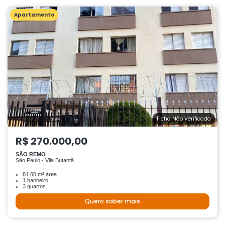
Apartamento
Ficha Não Verificada
R$ 270.000,00
SÃO REMO
São Paulo - Vila Butantã
81.00 m² área
1 banheiro
3 quartos
Quero saber mais