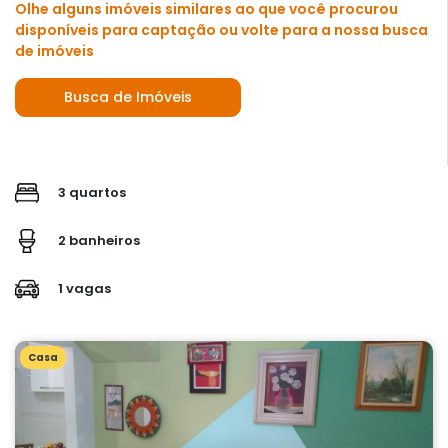
Olhe alguns imóveis similares ao que você procurou
disponíveis para captação ou volte para a nossa busca
de imóveis
Busca de Imóveis
3 quartos
2 banheiros
1 vagas
Casa