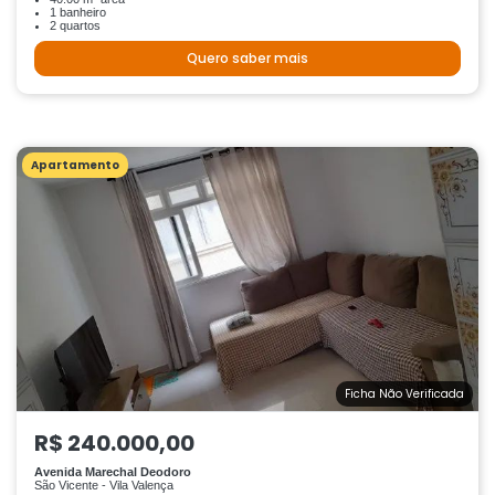
1 banheiro
2 quartos
Quero saber mais
Apartamento
Ficha Não Verificada
R$ 240.000,00
Avenida Marechal Deodoro
São Vicente - Vila Valença