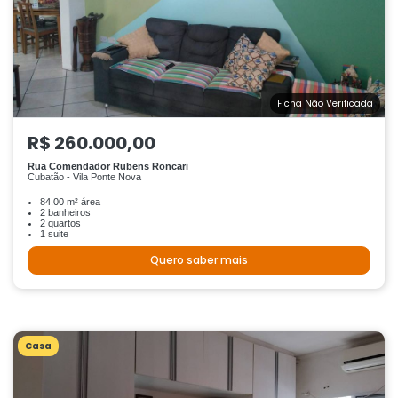
Ficha Não Verificada
R$ 260.000,00
Rua Comendador Rubens Roncari
Cubatão - Vila Ponte Nova
84.00 m² área
2 banheiros
2 quartos
1 suite
Quero saber mais
Casa