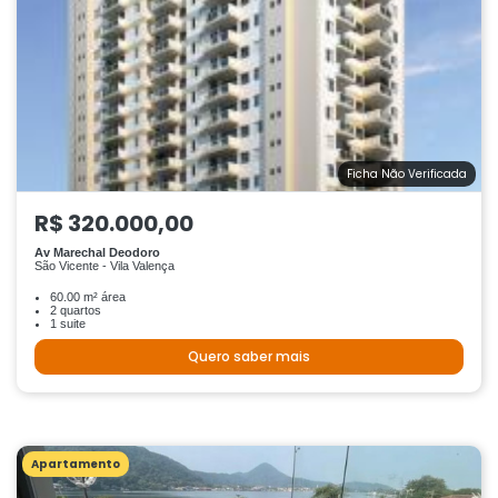
Ficha Não Verificada
R$ 320.000,00
Av Marechal Deodoro
São Vicente - Vila Valença
60.00 m² área
2 quartos
1 suite
Quero saber mais
Apartamento