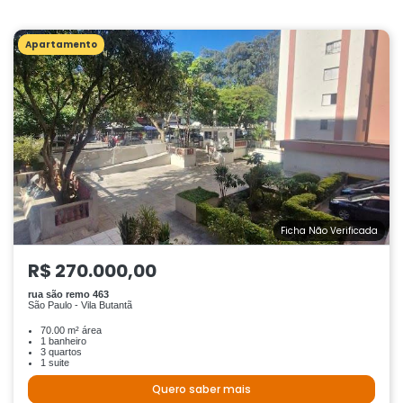
Apartamento
Ficha Não Verificada
R$ 270.000,00
rua são remo 463
São Paulo - Vila Butantã
70.00 m² área
1 banheiro
3 quartos
1 suite
Quero saber mais