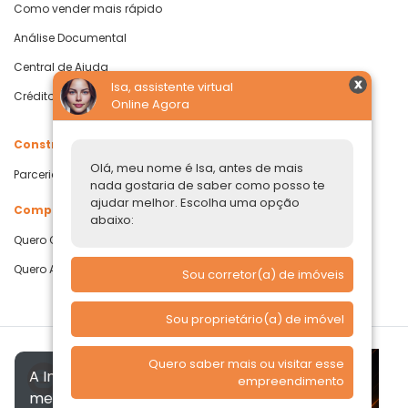
Como vender mais rápido
Análise Documental
Central de Ajuda
Isa, assistente virtual
Crédito com Garantia de Imóvel
Online Agora
Construtoras
Olá, meu nome é Isa, antes de mais
Parcerias Imobiliárias
nada gostaria de saber como posso te
ajudar melhor. Escolha uma opção
Comprar ou alugar
abaixo:
Quero Comprar
Quero Alugar
Sou corretor(a) de imóveis
Sou proprietário(a) de imóvel
Quero saber mais ou visitar esse
A Imóvelp utiliza cookies para
empreendimento
melhorar a sua experiência, de