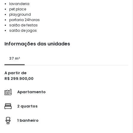
lavanderia
pet place
playground
portaria 24horas
salão de festas
salão de jogos
Informações das unidades
37 m²
A partir de
R$ 299.900,00
Apartamento
2 quartos
1 banheiro