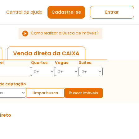
Central de ajuda
Cadastre-se
Entrar
Como realizar a Busca de Imóveis?
Venda direta da CAIXA
el
Quartos
Vagas
Suites
de captação
Limpar busca
Buscar imóveis
ireto