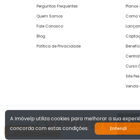
Perguntas Frequentes
Planos
Quem Somos
Como V
Fale Conosco
Lança
Blog
Captaç
Política de Privacidade
Benefíc
Central
Curso G
Site Pe
Venda 
A Imóvelp utiliza cookies para melhorar a sua exper
concorda com estas condições.
Entendi
Filtrar resultados