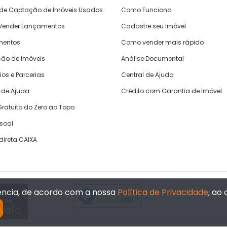
 de Captação de Imóveis Usados
Como Funciona
ender Lançamentos
Cadastre seu Imóvel
mentos
Como vender mais rápido
ão de Imóveis
Análise Documental
ios e Parcerias
Central de Ajuda
 de Ajuda
Crédito com Garantia de Imóvel
ratuito do Zero ao Topo
ssoal
direta CAIXA
iência, de acordo com a nossa
Política de Privacidade
, ao
Verificada por