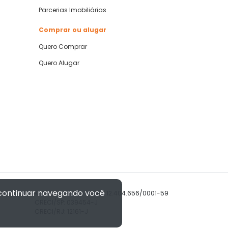
Parcerias Imobiliárias
Comprar ou alugar
Quero Comprar
Quero Alugar
 continuar navegando você
© 2026 Imóvelp • CNPJ 12.404.656/0001-59
CRECI/SP: 039454-J
CRECI/RJ: 12161-J