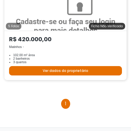
5 Fotos
Ficha Não Verificada
R$ 420.000,00
Matinhos -
102.00 m² área
2 banheiros
3 quartos
Ver dados do proprietário
1