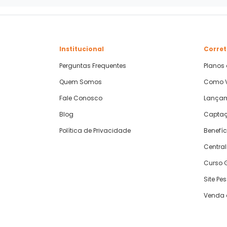
Institucional
Corret
Perguntas Frequentes
Planos
Quem Somos
Como V
Fale Conosco
Lança
Blog
Captaç
Política de Privacidade
Benefíc
Central
Curso G
Site Pe
Venda 