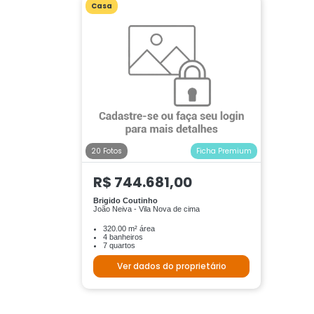
Casa
20 Fotos
Ficha Premium
R$ 744.681,00
Brigido Coutinho
João Neiva - Vila Nova de cima
320.00 m² área
4 banheiros
7 quartos
Ver dados do proprietário