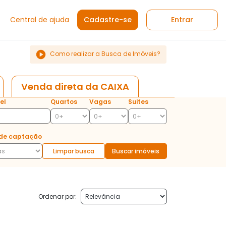
Central de ajuda
Cadastre-se
Entrar
Como realizar a Busca de Imóveis?
Venda direta da CAIXA
el
Quartos
Vagas
Suites
de captação
Limpar busca
Buscar imóveis
Ordenar por: