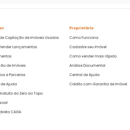
or
Proprietário
 de Captação de Imóveis Usados
Como Funciona
ender Lançamentos
Cadastre seu Imóvel
mentos
Como vender mais rápido
ão de Imóveis
Análise Documental
ios e Parcerias
Central de Ajuda
 de Ajuda
Crédito com Garantia de Imóvel
ratuito do Zero ao Topo
ssoal
direta CAIXA