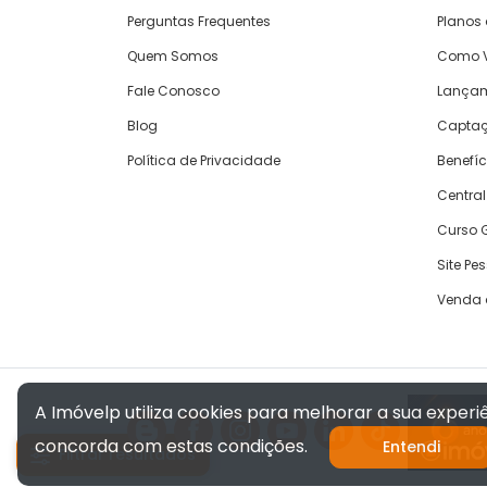
Perguntas Frequentes
Planos
Quem Somos
Como V
Fale Conosco
Lança
Blog
Captaç
Política de Privacidade
Benefíc
Central
Curso G
Site Pe
Venda 
A Imóvelp utiliza cookies para melhorar a sua exper
concorda com estas condições.
Entendi
Filtrar resultados