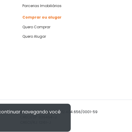
Parcerias Imobiliárias
Comprar ou alugar
Quero Comprar
Quero Alugar
 continuar navegando você
© 2026 Imóvelp • CNPJ 12.404.656/0001-59
CRECI/SP: 039454-J
CRECI/RJ: 12161-J