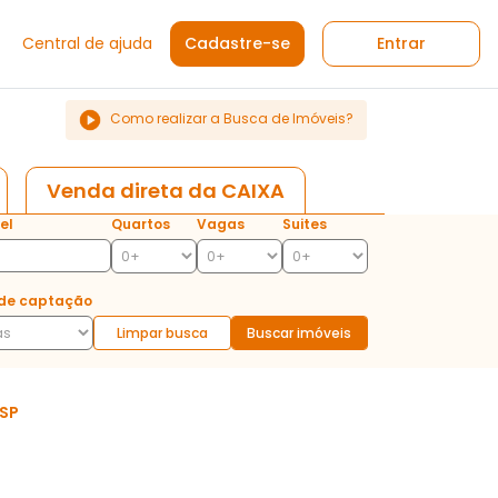
Central de ajuda
Cadastre-se
Entrar
Como realizar a Busca de Imóveis?
Venda direta da CAIXA
el
Quartos
Vagas
Suites
de captação
Limpar busca
Buscar imóveis
 SP