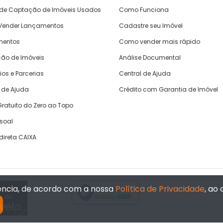
 de Captação de Imóveis Usados
Como Funciona
ender Lançamentos
Cadastre seu Imóvel
mentos
Como vender mais rápido
ão de Imóveis
Análise Documental
ios e Parcerias
Central de Ajuda
 de Ajuda
Crédito com Garantia de Imóvel
ratuito do Zero ao Topo
ssoal
direta CAIXA
iência, de acordo com a nossa
Política de Privacidade
, ao
Verificada por