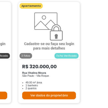
Apartamento
ificada
3 Fotos
Ficha Verificada
R$ 320.000,00
Rua Vitalina Moura
São Paulo - Vila Roque
49.00 m² área
1 banheiro
2 quartos
Ver dados do proprietário