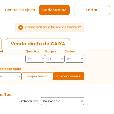
Central de ajuda
Cadastre-se
Entrar
Como realizar a Busca de Imóveis?
Venda direta da CAIXA
el
Quartos
Vagas
Suites
de captação
Limpar busca
Buscar imóveis
m, São
Ordenar por: