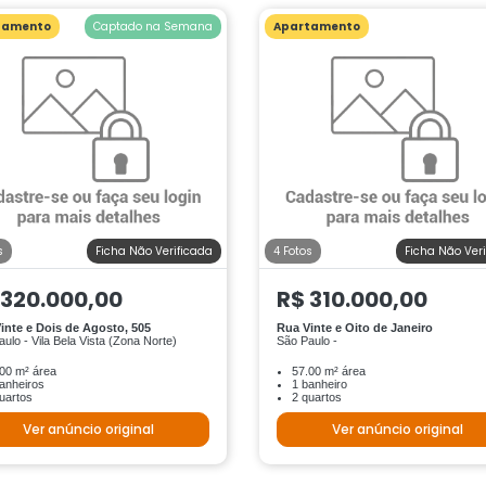
tamento
Captado na Semana
Apartamento
s
Ficha Não Verificada
4 Fotos
Ficha Não Ver
 320.000,00
R$ 310.000,00
inte e Dois de Agosto, 505
Rua Vinte e Oito de Janeiro
ulo - Vila Bela Vista (Zona Norte)
São Paulo -
00 m² área
57.00 m² área
anheiros
1 banheiro
uartos
2 quartos
Ver anúncio original
Ver anúncio original