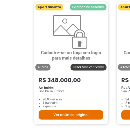
Apartamento
Captado na Semana
Apar
4 Fotos
Ficha Não Verificada
4 Foto
R$ 348.000,00
R$
Av. Imirim
Rua V
São Paulo - Imirim
São Pa
70.00 m² área
54.
1 banheiro
2 b
2 quartos
2 q
Ver anúncio original