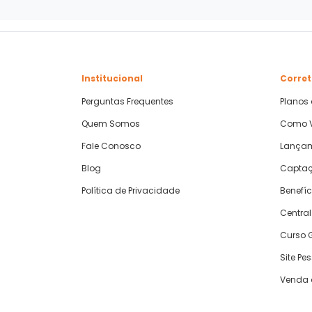
Institucional
Corret
Perguntas Frequentes
Planos
Quem Somos
Como V
Fale Conosco
Lança
Blog
Captaç
Política de Privacidade
Benefíc
Central
Curso G
Site Pe
Venda 