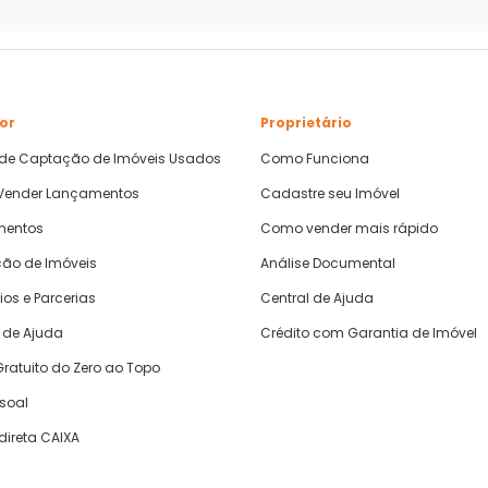
or
Proprietário
 de Captação de Imóveis Usados
Como Funciona
ender Lançamentos
Cadastre seu Imóvel
mentos
Como vender mais rápido
ão de Imóveis
Análise Documental
ios e Parcerias
Central de Ajuda
 de Ajuda
Crédito com Garantia de Imóvel
ratuito do Zero ao Topo
ssoal
direta CAIXA