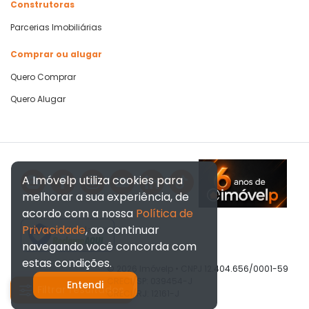
Construtoras
Parcerias Imobiliárias
Comprar ou alugar
Quero Comprar
Quero Alugar
A Imóvelp utiliza cookies para
melhorar a sua experiência, de
acordo com a nossa
Política de
Privacidade
, ao continuar
Verificada por
navegando você concorda com
estas condições.
© 2026 Imóvelp • CNPJ 12.404.656/0001-59
CRECI/SP: 039454-J
Entendi
Filtrar resultados
CRECI/RJ: 12161-J