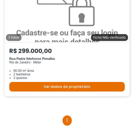
3 Fotos
Ficha Não Verificada
R$ 299.000,00
Rua Padre Ildefonso Penalba
Rio de Janeiro - Méier
80.00 m² área
2 banheiros
2 quartos
Ver dados do proprietário
1