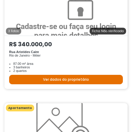
3 Fotos
Ficha Não Verificada
R$ 340.000,00
Rua Aristides Caire
Rio de Janeiro - Méier
87.00 m² área
3 banheiros
2 quartos
Ver dados do proprietário
Apartamento