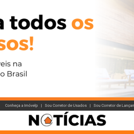
Conheça a Imóvelp
Sou Corretor de Usados
Sou Corretor de Lança