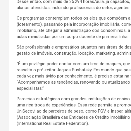
Desde então, com mais de 35.294 horas/aula, já capacitou, 
alunos atendidos, incluindo profissionais do setor, agent
Os programas contemplam todos os elos que compõem a ex
(loteamento), passando pela incorporação imobiliária, com
imobiliário, até chegar à administração dos condomínios, a
aulas ministradas por um corpo docente de primeira linha.
São profissionais e empresários atuantes nas áreas de d
gestão de imóveis, construção, locação, marketing, administra
“É um privilégio poder contar com um time de craques, que
ressalta o pró-reitor Jaques Bushatsky. Em mundo que pa
cada vez mais ávido por conhecimento, é preciso estar na
“Acompanhamos as tendências, renovando ou atualizando 
especialistas.”
Parcerias estratégicas com grandes instituições de ensi
uma rica troca de experiências. Essa rede permite a prom
UniSecovi ao de parceiros de peso, como FGV e Insper, alé
(Associação Brasileira das Entidades de Crédito Imobiliário
(International Real Estate Federation).