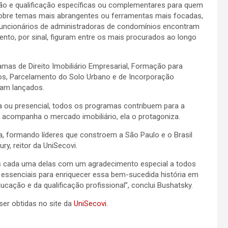
ção e qualificação específicas ou complementares para quem
s sobre temas mais abrangentes ou ferramentas mais focadas,
s e funcionários de administradoras de condomínios encontram
nto, por sinal, figuram entre os mais procurados ao longo
amas de Direito Imobiliário Empresarial, Formação para
os, Parcelamento do Solo Urbano e de Incorporação
ram lançados.
ia ou presencial, todos os programas contribuem para a
s acompanha o mercado imobiliário, ela o protagoniza.
, formando líderes que constroem a São Paulo e o Brasil
y, reitor da UniSecovi.
s cada uma delas com um agradecimento especial a todos
essenciais para enriquecer essa bem-sucedida história em
cação e da qualificação profissional”, conclui Bushatsky.
er obtidas no site da
UniSecovi.