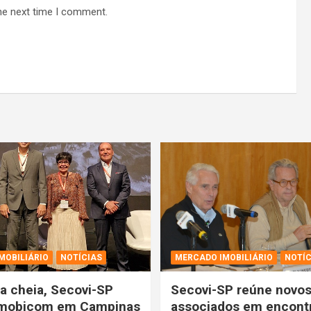
he next time I comment.
MOBILIÁRIO
NOTÍCIAS
MERCADO IMOBILIÁRIO
NOTÍC
 cheia, Secovi-SP
Secovi-SP reúne novo
 Imobicom em Campinas
associados em encont