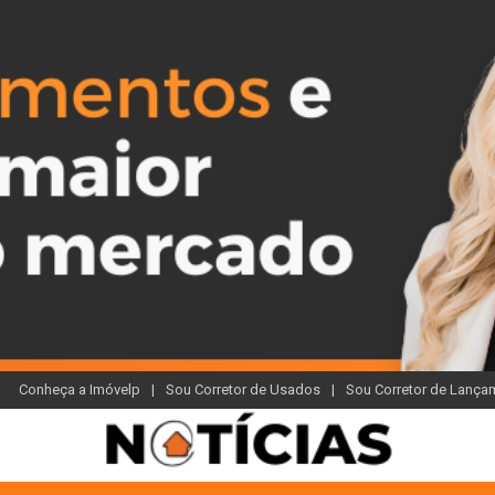
Conheça a Imóvelp
Sou Corretor de Usados
Sou Corretor de Lança