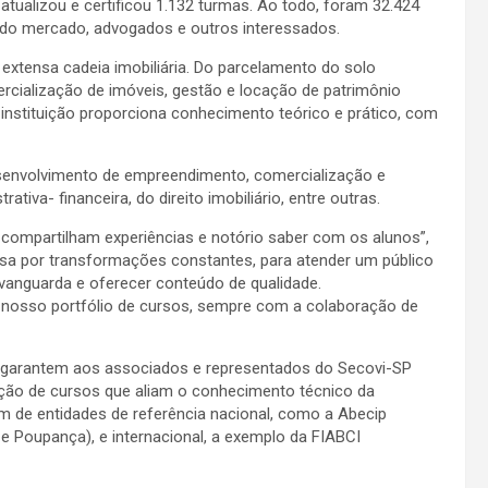
atualizou e certificou 1.132 turmas. Ao todo, foram 32.424
es do mercado, advogados e outros interessados.
tensa cadeia imobiliária. Do parcelamento do solo
ercialização de imóveis, gestão e locação de patrimônio
 instituição proporciona conhecimento teórico e prático, com
esenvolvimento de empreendimento, comercialização e
tiva- financeira, do direito imobiliário, entre outras.
 compartilham experiências e notório saber com os alunos”,
ssa por transformações constantes, para atender um público
 vanguarda e oferecer conteúdo de qualidade.
nosso portfólio de cursos, sempre com a colaboração de
no garantem aos associados e representados do Secovi-SP
oção de cursos que aliam o conhecimento técnico da
m de entidades de referência nacional, como a Abecip
 e Poupança), e internacional, a exemplo da FIABCI