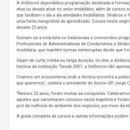
A UniSecovi disponibiliza programação destinada a forma
atua ou deseja atuar no setor imobiliário, além de curso
que facilitam o dia a dia atividades imobiliárias. Síndico
uma fonte inesgotável de aprendizado. Cursos neste segme
desses 25 anos.
Somam-se a esta lista os tradicionais e concorridos progr
Profissionais de Administradoras de Condomínios e Síndic
Imobiliária, que mantêm turmas ininterruptas desde que fo
Sejam de curta, média ou longa duração, on-line, a distânc
história da instituição “Desde 2001, a UniSecovi não apena
Criamos um ecossistema onde a técnica encontra a prática
que queremos”, celebra o presidente do Secovi-SP, Jorge Cur
“Nesses 25 anos, foram muitas as conquistas. Celebramo
aqueles que caminharam conosco nesta trajetória e foram 
prol da melhoria do ambiente dos negócios, por meio da edu
A grade completa de cursos e outras informações podem s