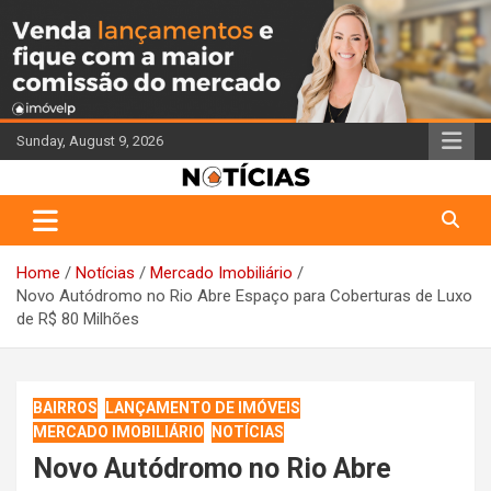
Skip
to
content
Sunday, August 9, 2026
Portal de Notícias do Corretor de Imóveis
Jornal Imóvelp
Home
Notícias
Mercado Imobiliário
Novo Autódromo no Rio Abre Espaço para Coberturas de Luxo
de R$ 80 Milhões
BAIRROS
LANÇAMENTO DE IMÓVEIS
MERCADO IMOBILIÁRIO
NOTÍCIAS
Novo Autódromo no Rio Abre