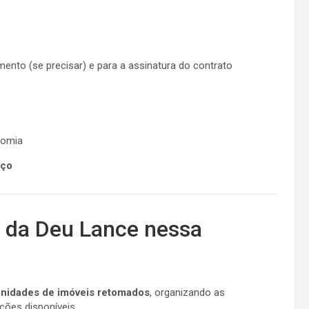
ento (se precisar) e para a assinatura do contrato
nomia
eço
e da Deu Lance nessa
unidades de imóveis retomados
, organizando as
ções disponíveis.