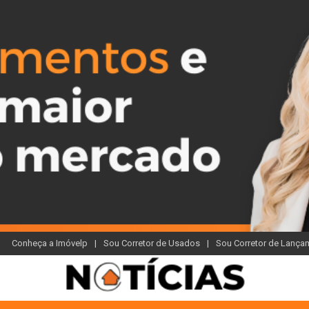
Conheça a Imóvelp
Sou Corretor de Usados
Sou Corretor de Lança